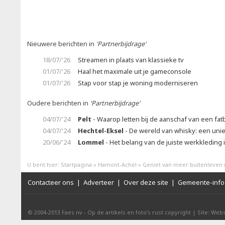
Nieuwere berichten in
'Partnerbijdrage'
18/07/'26
Streamen in plaats van klassieke tv
01/07/'26
Haal het maximale uit je gameconsole
01/07/'26
Stap voor stap je woning moderniseren
Oudere berichten in
'Partnerbijdrage'
04/07/'24
Pelt
- Waarop letten bij de aanschaf van een fat
04/07/'24
Hechtel-Eksel
- De wereld van whisky: een unie
20/06/'24
Lommel
- Het belang van de juiste werkkleding
U bent hier:
Startpagina
»
Hamont-Achel
»
Geniet van meer buitenleven 
Contacteer ons
|
Adverteer
|
Over deze site
|
Gemeente-info 
© 2004-2013
Faes nv
-
Op de artikels en foto’s rust copyright
|
Site: Webs