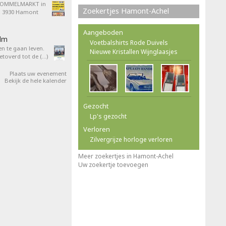
ROMMELMARKT in
Zoekertjes Hamont-Achel
4, 3930 Hamont
Aangeboden
ilm
Voetbalshirts Rode Duivels
en te gaan leven.
Nieuwe Kristallen Wijnglaasjes
overd tot de (…)
Plaats uw evenement
Bekijk de hele kalender
Gezocht
Lp's gezocht
Verloren
Zilvergrijze horloge verloren
Meer zoekertjes in Hamont-Achel
Uw zoekertje toevoegen