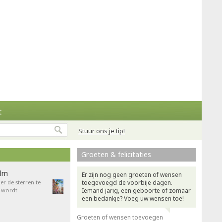
t
Stuur ons je tip!
Groeten & felicitaties
ilm
Er zijn nog geen groeten of wensen
r de sterren te
toegevoegd de voorbije dagen.
 wordt
Iemand jarig, een geboorte of zomaar
een bedankje? Voeg uw wensen toe!
Groeten of wensen toevoegen