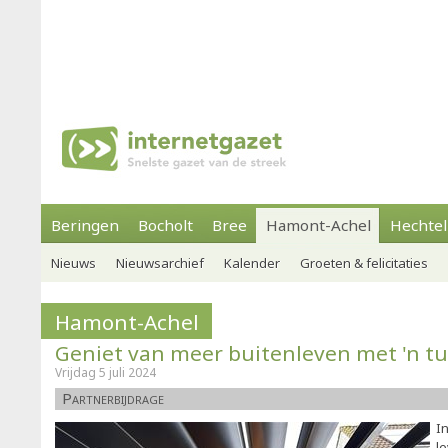
Beringen
Bocholt
Bree
Hamont-Achel
Hechtel
Nieuws
Nieuwsarchief
Kalender
Groeten & felicitaties
Hamont-Achel
Geniet van meer buitenleven met 'n t
Vrijdag 5 juli 2024
Partnerbijdrage
In
l