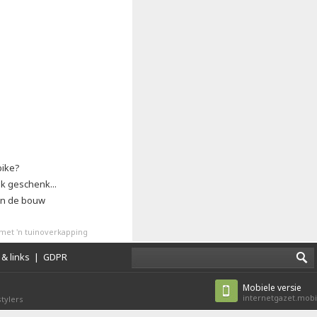
bike?
k geschenk...
 in de bouw
met 'n tuinoverkapping
& links
|
GDPR
Mobiele versie
internetgazet.mobi
tylers