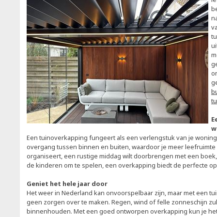
b
n
v
t
u
m
ge
o
g
b
t
E
w
Een tuinoverkapping fungeert als een verlengstuk van je woning
overgang tussen binnen en buiten, waardoor je meer leefruimte h
organiseert, een rustige middag wilt doorbrengen met een boek,
de kinderen om te spelen, een overkapping biedt de perfecte op
Geniet het hele jaar door
Het weer in Nederland kan onvoorspelbaar zijn, maar met een tui
geen zorgen over te maken. Regen, wind of felle zonneschijn zull
binnenhouden. Met een goed ontworpen overkapping kun je het h