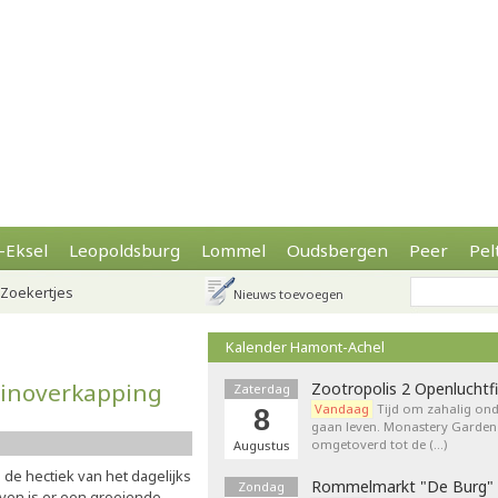
-Eksel
Leopoldsburg
Lommel
Oudsbergen
Peer
Pel
Zoekertjes
Nieuws toevoegen
Kalender Hamont-Achel
uinoverkapping
Zootropolis 2 Openluchtf
Zaterdag
Vandaag
Tijd om zahalig onde
8
gaan leven. Monastery Garden
omgetoverd tot de (…)
Augustus
 de hectiek van het dagelijks
Rommelmarkt "De Burg"
Zondag
even is er een groeiende