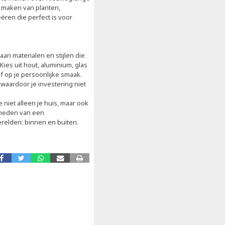
e maken van planten,
ëren die perfect is voor
an materialen en stijlen die
 Kies uit hout, aluminium, glas
f op je persoonlijke smaak.
aardoor je investering niet
niet alleen je huis, maar ook
kheden van een
relden: binnen en buiten.