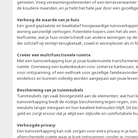
genieten. Voeg verwarmingselementen of een terrasverwarmer to
de koudere maanden, en je hebt het hele jaar door een gezellige
Verhoog de waarde van je huis
Een goed geplaatste en kwalitatief hoogwaardige tuinoverkappi
woning aanzienlijk verhogen. Potentiële kopers zien het als een 
leefruimte, wat je huis onderscheidt van andere woningen op de 
die zichzelf op termijn terugbetaalt, zowel in woonplezier als in f
Creëer een multifunctionele ruimte
Met een tuinoverkapping kun je jouw buitenruimte transformeren
ruimte. Overweeg een buitenkeuken voor zomerse barbecues, 
voor ontspanning, of een eethoek voor gezellige familieavonden
eindeloos en kunnen volledig worden aangepast aan jouw levens
Bescherming van je tuinmeubels
Tuinmeubels zijn vaak blootgesteld aan de elementen, wat hun 
tuinoverkapping biedt de nodige bescherming tegen regen, zon
meubels langer meegaan en hun kwaliteit behouden blijft. Dit bes
geld en zorgt ervoor dat je altijd een stijlvolle en comfortabele b
Verhoogde privacy
Een tuinoverkapping kan ook zorgen voor extra privacy in je tuin
afgeschermde ruimte waar je kunt ontspannen zonder je zorgen