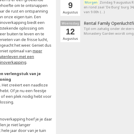
Morgen
Zondag 9 augustus 
9
ehoefte om te ontsnappen
en rond zaal 'De Burg' burg 3
aar de rust en ontspanning
van 9.00h (…)
Augustus
an onze eigen tuin. Een
uinoverkapping biedt een
Rental Family Openluchtf
Woensdag
itstekende oplossing om
Tijd om zahalig onder de sterr
12
eer buiten te leven en te
Monastery Garden wordt omget
Augustus
nieten van de frisse lucht,
ngeacht het weer. Geniet dus
eniet optimaal van
meer
uitenleven met een
uinoverkapping
.
en verlengstuk van je
oning
. Het creëert een naadloze
ebt. Of je nu een feestje
 of een plek nodig hebt voor
lossing.
noverkapping hoef je je daar
en je niet langer
ele jaar door van je tuin