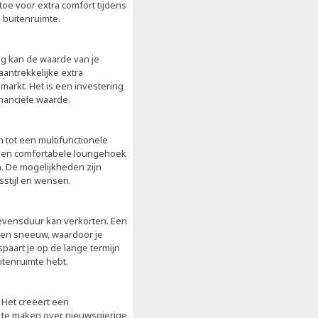
e voor extra comfort tijdens
 buitenruimte.
ng kan de waarde van je
aantrekkelijke extra
markt. Het is een investering
inanciële waarde.
 tot een multifunctionele
een comfortabele loungehoek
. De mogelijkheden zijn
stijl en wensen.
levensduur kan verkorten. Een
 en sneeuw, waardoor je
paart je op de lange termijn
uitenruimte hebt.
. Het creëert een
 te maken over nieuwsgierige