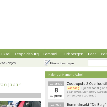
-Eksel
Leopoldsburg
Lommel
Oudsbergen
Peer
Pel
Zoekertjes
Nieuws toevoegen
Kalender Hamont-Achel
van Japan
Zootropolis 2 Openluchtf
Zaterdag
Vandaag
Tijd om zahalig onde
8
gaan leven. Monastery Garden
omgetoverd tot de (…)
Augustus
Rommelmarkt "De Burg"
Zondag