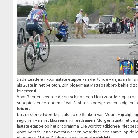
In de zesde en voorlaatste etappe van de Ronde van Japan finis
als 20ste in het peloton. Zijn ploegmaat Matteo Fabbro behield 
leiderstrui.
Voor Bonneu leverde de rit toch nog een klein voordeel op in he
snoepte vier seconden af van Fabbro's voorsprong en volgt nu o
leider
.
Na zijn sterke tweede plaats op de flanken van Mount Fuji blijft h
regionen van het klassement meedraaien. Morgen staat met de slo
laatste etappe op het programma. Die wordt traditioneel niet bes
grote verschillen verwacht worden, waardoor een aanval op de le
ploegmaat Matteo Fabbro weinig waarschijnlijk lijkt.