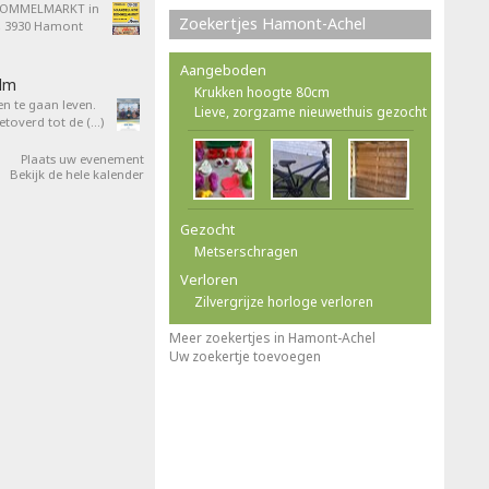
ROMMELMARKT in
Zoekertjes Hamont-Achel
4, 3930 Hamont
Aangeboden
ilm
Krukken hoogte 80cm
en te gaan leven.
Lieve, zorgzame nieuwethuis gezocht
overd tot de (…)
Plaats uw evenement
Bekijk de hele kalender
Gezocht
Metserschragen
Verloren
Zilvergrijze horloge verloren
Meer zoekertjes in Hamont-Achel
Uw zoekertje toevoegen