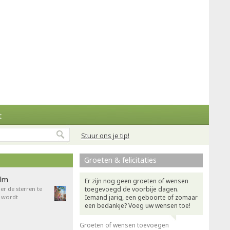
t
Stuur ons je tip!
Groeten & felicitaties
ilm
Er zijn nog geen groeten of wensen
r de sterren te
toegevoegd de voorbije dagen.
 wordt
Iemand jarig, een geboorte of zomaar
een bedankje? Voeg uw wensen toe!
Groeten of wensen toevoegen