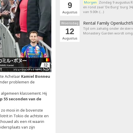
Morgen
Zondag 9 augustus 
9
en rond zaal 'De Burg' burg 3
van 9.00h (…)
Augustus
Rental Family Openluchtf
Woensdag
Tijd om zahalig onder de sterr
12
Monastery Garden wordt omget
Augustus
hte Achelaar
Kamiel Bonneu
zonder problemen de
t algemeen klassement. Hij
p 55 seconden van de
ij zo mooi in de bovenste
trit in Tokio de achtste en
chouwd als een rit waarin
idersplaats van zijn