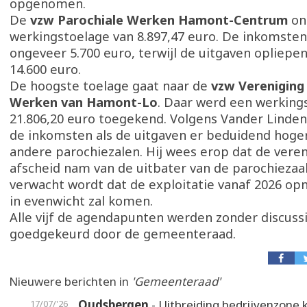
opgenomen.
De
vzw Parochiale Werken Hamont-Centrum
on
werkingstoelage van 8.897,47 euro. De inkomste
ongeveer 5.700 euro, terwijl de uitgaven opliepen
14.600 euro.
De hoogste toelage gaat naar de
vzw Vereniging
Werken van Hamont-Lo
. Daar werd een werking
21.806,20 euro toegekend. Volgens Vander Linden
de inkomsten als de uitgaven er beduidend hoger
andere parochiezalen. Hij wees erop dat de vere
afscheid nam van de uitbater van de parochiezaa
verwacht wordt dat de exploitatie vanaf 2026 opn
in evenwicht zal komen.
Alle vijf de agendapunten werden zonder discus
goedgekeurd door de gemeenteraad.
Nieuwere berichten in
'Gemeenteraad'
Oudsbergen
- Uitbreiding bedrijvenzone k
17/07/'26