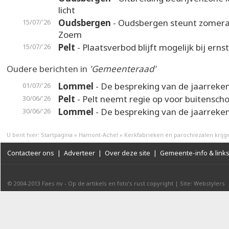
licht
Oudsbergen
- Oudsbergen steunt zomer
15/07/'26
Zoem
Pelt
- Plaatsverbod blijft mogelijk bij erns
15/07/'26
Oudere berichten in
'Gemeenteraad'
Lommel
- De bespreking van de jaarreken
01/07/'26
Pelt
- Pelt neemt regie op voor buitensch
30/06/'26
Lommel
- De bespreking van de jaarreken
30/06/'26
U bent hier:
Startpagina
»
Hamont-Achel
»
Kerkfabrieken en parochiezalen krij
Contacteer ons
|
Adverteer
|
Over deze site
|
Gemeente-info & link
© 2004-2013
Faes nv
-
Op de artikels en foto’s rust copyright
|
Site: Webstylers