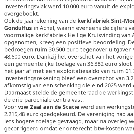
investeringsvlak werd 10.000 euro vanuit de explo
overgeboekt.
Ook de jaarrekening van de
kerkfabriek Sint-Mo
Gondulfus
in Achel, waarin eveneens de cijfers v
voormalige kerkfabriek Heilige Kruisvinding van A
opgenomen, kreeg een positieve beoordeling. D
bedroegen ruim 30.500 euro tegenover uitgaven
48.600 euro. Dankzij het overschot van het vorige
een gemeentelijke toelage van 36.382 euro sloot
het jaar af met een exploitatiesaldo van ruim 61
investeringsrekening bleef een overschot van 3.2
afkomstig van een schenking die eind 2025 werd
Daarnaast stelde de gemeenteraad de werkingst
de drie parochiale centra vast.
Voor
vzw Zaal aan de Statie
werd een werkingst
2.215,48 euro goedgekeurd. De vereniging had aa
iets hogere toelage gevraagd, maar na overleg w
gecorrigeerd omdat er onterecht btw-kosten wa