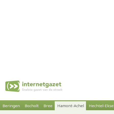
Beringen
Bocholt
Bree
Hamont-Achel
Hechtel-Ekse