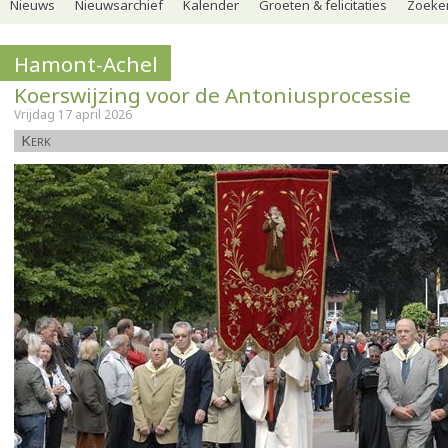
Nieuws
Nieuwsarchief
Kalender
Groeten & felicitaties
Zoeker
Hamont-Achel
Koerswijzing voor de Antoniusprocessie
Vrijdag 17 april 2026
Kerk