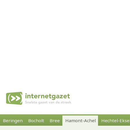
Beringen
Bocholt
Bree
Hamont-Achel
Hechtel-Ekse