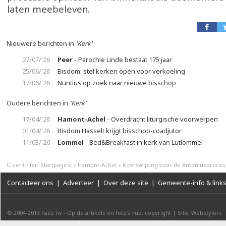
laten meebeleven.
Nieuwere berichten in
'Kerk'
27/07/'26
Peer
- Parochie Linde bestaat 175 jaar
25/06/'26
Bisdom: stel kerken open voor verkoeling
17/06/'26
Nuntius op zoek naar nieuwe bisschop
Oudere berichten in
'Kerk'
17/04/'26
Hamont-Achel
- Overdracht liturgische voorwerpen
01/04/'26
Bisdom Hasselt krijgt bisschop-coadjutor
11/03/'26
Lommel
- Bed&Breakfast in kerk van Lutlommel
U bent hier:
Startpagina
»
Hamont-Achel
»
Koerswijzing voor de Antoniusproces
Contacteer ons
|
Adverteer
|
Over deze site
|
Gemeente-info & link
© 2004-2013
Faes nv
-
Op de artikels en foto’s rust copyright
|
Site: Webstylers