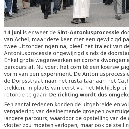
14 juni
is er weer de
Sint-Antoniusprocessie
doo
van Achel, maar deze keer met een gewijzigd pa
twee uitzonderingen na, bleef het traject van d
Antoniusprocessie ongewijzigd sinds de doorsta
Enkel grote wegenwerken en corona dwongen e
parcours af. Nu voert het comité een koerswijzig
vorm van een experiment. De Antoniusprocessie z
de Dorpsstraat naar het rustaltaar aan het Cat
trekken, in plaats van eerst via het Michielsplei
rotonde te gaan.
De richting wordt dus omgek
Een aantal redenen konden de uitgebreide en volt
vergadering van deelnemende groepen overtuige
langere parcours, waardoor de opstelling van de
vlotter zou moeten verlopen, maar ook de stellin