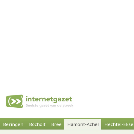
Beringen
Bocholt
Bree
Hamont-Achel
Hechtel-Ekse