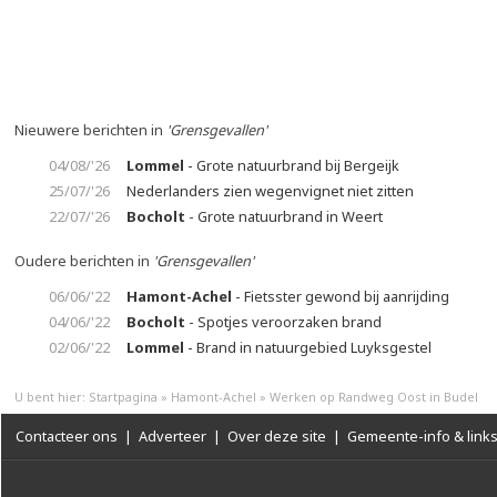
Nieuwere berichten in
'Grensgevallen'
04/08/'26
Lommel
- Grote natuurbrand bij Bergeijk
25/07/'26
Nederlanders zien wegenvignet niet zitten
22/07/'26
Bocholt
- Grote natuurbrand in Weert
Oudere berichten in
'Grensgevallen'
06/06/'22
Hamont-Achel
- Fietsster gewond bij aanrijding
04/06/'22
Bocholt
- Spotjes veroorzaken brand
02/06/'22
Lommel
- Brand in natuurgebied Luyksgestel
U bent hier:
Startpagina
»
Hamont-Achel
»
Werken op Randweg Oost in Budel
Contacteer ons
|
Adverteer
|
Over deze site
|
Gemeente-info & link