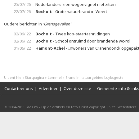
25/07/'26
Nederlanders zien wegenvignet niet zitten
22/07/'26
Bocholt
- Grote natuurbrand in Weert
Oudere berichten in
'Grensgevallen'
02/06/'22
Bocholt
- Twee kop-staartaanrijdingen
02/06/'22
Bocholt
- School ontruimd door brandende wc-rol
01/06/'22
Hamont-Achel
- Inwoners van Cranendonck opgepak
U bent hier:
Startpagina
»
Lommel
»
Brand in natuurgebied Luyksgestel
Contacteer ons
|
Adverteer
|
Over deze site
|
Gemeente-info & link
© 2004-2013
Faes nv
-
Op de artikels en foto’s rust copyright
|
Site: Webstylers