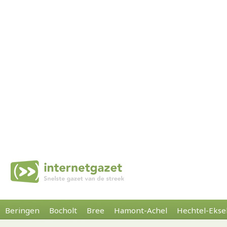
Beringen
Bocholt
Bree
Hamont-Achel
Hechtel-Ekse