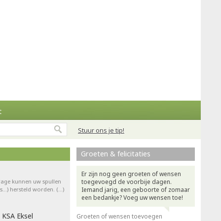
t
Stuur ons je tip!
Groeten & felicitaties
Er zijn nog geen groeten of wensen
drage kunnen uw spullen
toegevoegd de voorbije dagen.
ts…) hersteld worden. (…)
Iemand jarig, een geboorte of zomaar
een bedankje? Voeg uw wensen toe!
 KSA Eksel
Groeten of wensen toevoegen