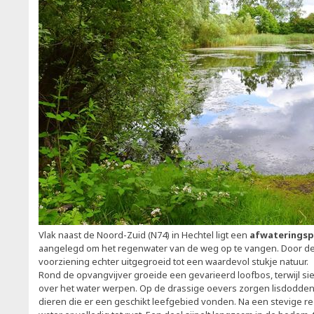
Vlak naast de Noord-Zuid (N74) in Hechtel ligt een
afwateringsp
aangelegd om het regenwater van de weg op te vangen. Door de 
voorziening echter uitgegroeid tot een waardevol stukje natuur.
Rond de opvangvijver groeide een gevarieerd loofbos, terwijl si
over het water werpen. Op de drassige oevers zorgen lisdodden 
dieren die er een geschikt leefgebied vonden. Na een stevige 