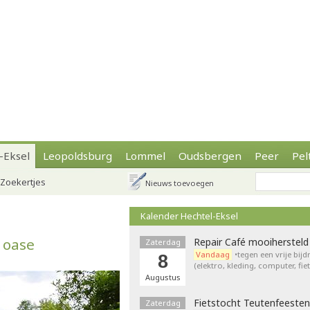
-Eksel
Leopoldsburg
Lommel
Oudsbergen
Peer
Pel
Zoekertjes
Nieuws toevoegen
Kalender Hechtel-Eksel
 oase
Repair Café mooihersteld
Zaterdag
Vandaag
•tegen een vrije bij
8
(elektro, kleding, computer, fie
Augustus
Fietstocht Teutenfeesten
Zaterdag