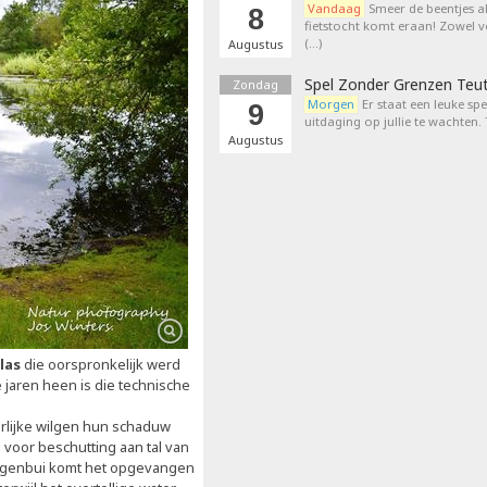
Vandaag
Smeer de beentjes a
8
fietstocht komt eraan! Zowel 
(…)
Augustus
Spel Zonder Grenzen Teu
Zondag
Morgen
Er staat een leuke sp
9
uitdaging op jullie te wachten.
Augustus
las
die oorspronkelijk werd
jaren heen is die technische
erlijke wilgen hun schaduw
voor beschutting aan tal van
regenbui komt het opgevangen