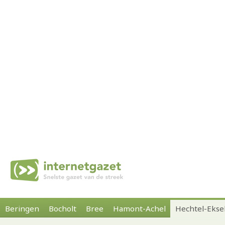
Beringen
Bocholt
Bree
Hamont-Achel
Hechtel-Ekse