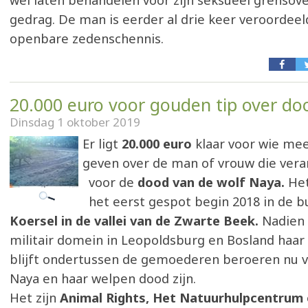
wel laten behandelen voor zijn seksueel grensov
gedrag. De man is eerder al drie keer veroordeel
openbare zedenschennis.
20.000 euro voor gouden tip over d
Dinsdag 1 oktober 2019
Er ligt
20.000 euro
klaar voor wie mee
geven over de man of vrouw die veran
voor de
dood van de wolf Naya.
Het
het eerst gespot begin 2018 in de b
Koersel in de vallei van de Zwarte Beek.
Nadien 
militair domein in Leopoldsburg en Bosland haar h
blijft ondertussen de gemoederen beroeren nu v
Naya en haar welpen dood zijn.
Het zijn
Animal Rights, Het Natuurhulpcentrum