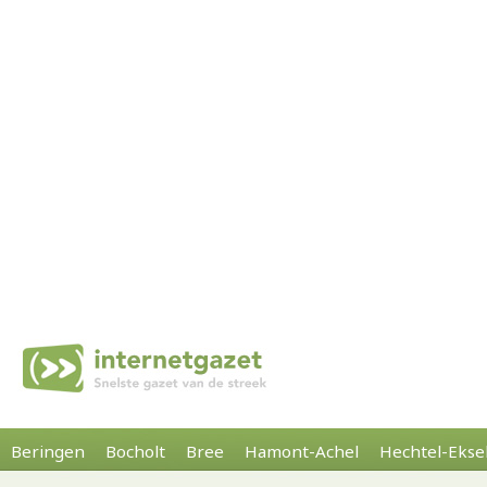
Beringen
Bocholt
Bree
Hamont-Achel
Hechtel-Ekse