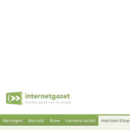
Beringen
Bocholt
Bree
Hamont-Achel
Hechtel-Ekse