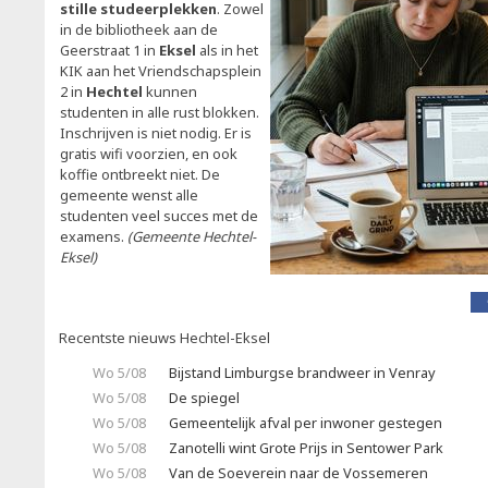
stille studeerplekken
. Zowel
in de bibliotheek aan de
Geerstraat 1 in
Eksel
als in het
KIK aan het Vriendschapsplein
2 in
Hechtel
kunnen
studenten in alle rust blokken.
Inschrijven is niet nodig. Er is
gratis wifi voorzien, en ook
koffie ontbreekt niet. De
gemeente wenst alle
studenten veel succes met de
examens.
(Gemeente Hechtel-
Eksel)
Recentste nieuws Hechtel-Eksel
Wo 5/08
Bijstand Limburgse brandweer in Venray
Wo 5/08
De spiegel
Wo 5/08
Gemeentelijk afval per inwoner gestegen
Wo 5/08
Zanotelli wint Grote Prijs in Sentower Park
Wo 5/08
Van de Soeverein naar de Vossemeren