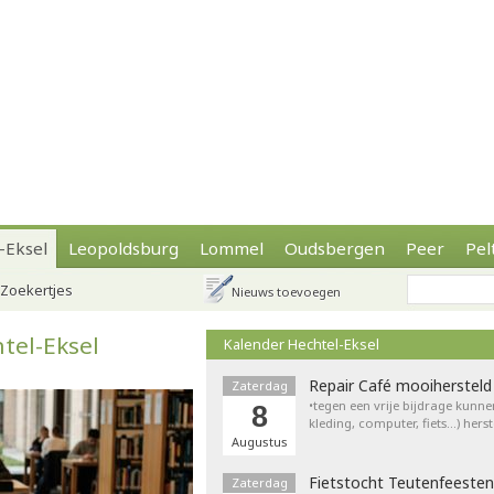
-Eksel
Leopoldsburg
Lommel
Oudsbergen
Peer
Pel
Zoekertjes
Nieuws toevoegen
tel-Eksel
Kalender Hechtel-Eksel
Repair Café mooihersteld
Zaterdag
•tegen een vrije bijdrage kunne
8
kleding, computer, fiets…) hers
Augustus
Fietstocht Teutenfeesten
Zaterdag