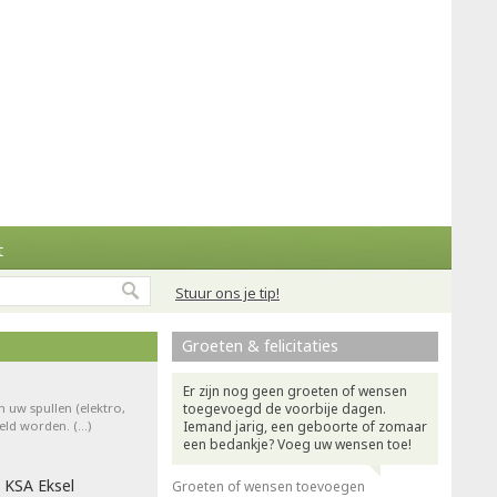
t
Stuur ons je tip!
Groeten & felicitaties
Er zijn nog geen groeten of wensen
n uw spullen (elektro,
toegevoegd de voorbije dagen.
teld worden. (…)
Iemand jarig, een geboorte of zomaar
een bedankje? Voeg uw wensen toe!
 KSA Eksel
Groeten of wensen toevoegen