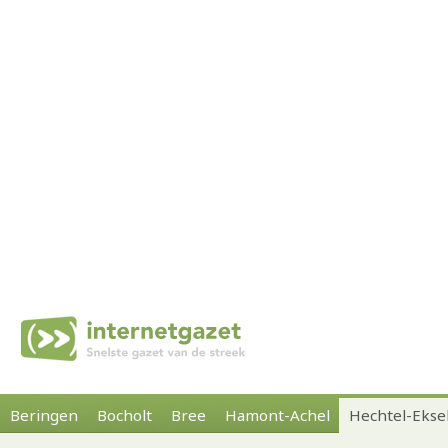
Beringen
Bocholt
Bree
Hamont-Achel
Hechtel-Ekse