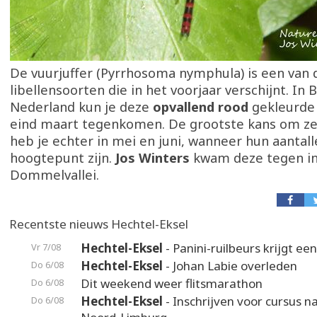
De vuurjuffer (Pyrrhosoma nymphula) is een van 
libellensoorten die in het voorjaar verschijnt. In 
Nederland kun je deze
opvallend rood
gekleurde j
eind maart tegenkomen. De grootste kans om ze
heb je echter in mei en juni, wanneer hun aantal
hoogtepunt zijn.
Jos Winters
kwam deze tegen in
Dommelvallei.
Recentste nieuws Hechtel-Eksel
Hechtel-Eksel
- Panini-ruilbeurs krijgt ee
Vr 7/08
Hechtel-Eksel
- Johan Labie overleden
Do 6/08
Dit weekend weer flitsmarathon
Do 6/08
Hechtel-Eksel
- Inschrijven voor cursus n
Do 6/08