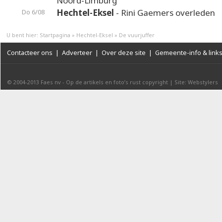
Noord-Limburg
Hechtel-Eksel
- Rini Gaemers overleden
Do 6/08
U bent hier:
Startpagina
»
Hechtel-Eksel
»
De vuurjuffer
Contacteer ons
|
Adverteer
|
Over deze site
|
Gemeente-info & link
© 2004-2013
Faes nv
-
Op de artikels en foto’s rust copyright
|
Site: Webstylers