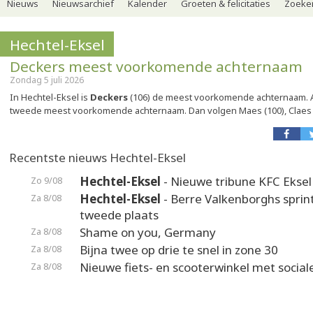
Nieuws
Nieuwsarchief
Kalender
Groeten & felicitaties
Zoeker
Hechtel-Eksel
Deckers meest voorkomende achternaam
Zondag 5 juli 2026
In Hechtel-Eksel is
Deckers
(106) de meest voorkomende achternaam. Ag
tweede meest voorkomende achternaam. Dan volgen Maes (100), Claes (
Recentste nieuws Hechtel-Eksel
Hechtel-Eksel
- Nieuwe tribune KFC Eksel 
Zo 9/08
Hechtel-Eksel
- Berre Valkenborghs sprin
Za 8/08
tweede plaats
Shame on you, Germany
Za 8/08
Bijna twee op drie te snel in zone 30
Za 8/08
Nieuwe fiets- en scooterwinkel met social
Za 8/08