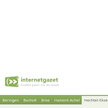
Beringen
Bocholt
Bree
Hamont-Achel
Hechtel-Ekse