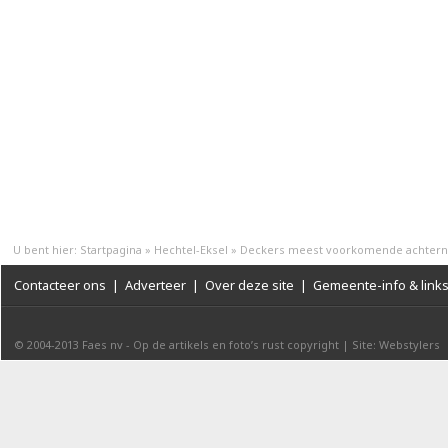
U bent hier:
Startpagina
»
Hechtel-Eksel
»
Deckers meest voorkomende achter
Contacteer ons
|
Adverteer
|
Over deze site
|
Gemeente-info & link
© 2004-2013
Faes nv
-
Op de artikels en foto’s rust copyright
|
Site: Webstylers