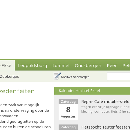
-Eksel
Leopoldsburg
Lommel
Oudsbergen
Peer
Pel
Zoekertjes
Nieuws toevoegen
 zedenfeiten
Kalender Hechtel-Eksel
Repair Café mooihersteld
Zaterdag
 een zaak van mogelijk
•tegen een vrije bijdrage kunne
8
n is na ondervraging door de
kleding, computer, fiets…) hers
oorwaarden.
Augustus
jdend gedrag zitten op de
ebeurden buiten de schooluren,
Fietstocht Teutenfeesten
Zaterdag