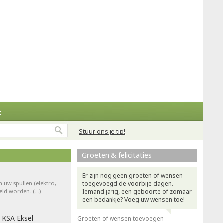
t
Stuur ons je tip!
Groeten & felicitaties
Er zijn nog geen groeten of wensen
n uw spullen (elektro,
toegevoegd de voorbije dagen.
teld worden. (…)
Iemand jarig, een geboorte of zomaar
een bedankje? Voeg uw wensen toe!
 KSA Eksel
Groeten of wensen toevoegen