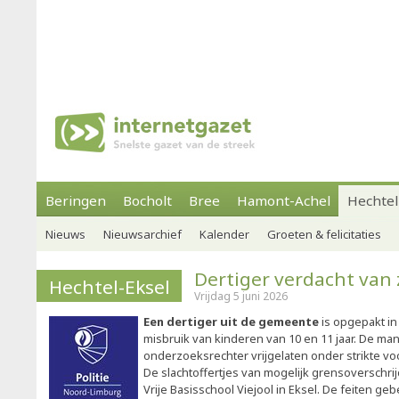
Beringen
Bocholt
Bree
Hamont-Achel
Hechtel
Nieuws
Nieuwsarchief
Kalender
Groeten & felicitaties
Dertiger verdacht van
Hechtel-Eksel
Vrijdag 5 juni 2026
Een dertiger uit de gemeente
is opgepakt in
misbruik van kinderen van 10 en 11 jaar. De ma
onderzoeksrechter vrijgelaten onder strikte v
De slachtoffertjes van mogelijk grensoverschri
Vrije Basisschool Viejool in Eksel. De feiten g