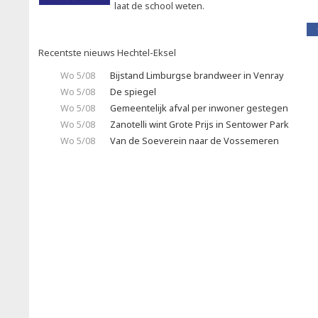
laat de school weten.
Recentste nieuws Hechtel-Eksel
Wo 5/08
Bijstand Limburgse brandweer in Venray
Wo 5/08
De spiegel
Wo 5/08
Gemeentelijk afval per inwoner gestegen
Wo 5/08
Zanotelli wint Grote Prijs in Sentower Park
Wo 5/08
Van de Soeverein naar de Vossemeren