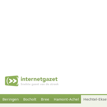
Beringen
Bocholt
Bree
Hamont-Achel
Hechtel-Ekse