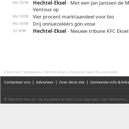
Hechtel-Eksel
- Met een Jan Janssen de 
Ma 10/08
Ventoux op
Vier procent marktaandeel voor bio
Ma 10/08
Drij onnüezelèèrs gön visse
Ma 10/08
Hechtel-Eksel
- Nieuwe tribune KFC Eksel 
Zo 9/08
U bent hier:
Startpagina
»
Hechtel-Eksel
»
Françoise 'Swas' Bex overleden
Contacteer ons
|
Adverteer
|
Over deze site
|
Gemeente-info & link
© 2004-2013
Faes nv
-
Op de artikels en foto’s rust copyright
|
Site: Webstylers