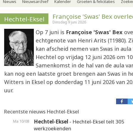
Nieuws
Nieuwsarchief
Kalender
Groeten & felicitaties
Zoeker
Françoise 'Swas' Bex overl
Hechtel-Eksel
Dinsdag 9 juni 2026
Op 7 juni is
Françoise 'Swas' Bex
ove
echtgenote van Henri Arits (†1980). Zij
kan afscheid nemen van Swas in aula ‘
Hechtel op vrijdag 12 juni 2026 om 10.
Samenkomst in de hal van de aula van
kan nog een laatste groet brengen aan Swas in h
Witters in Eksel op donderdag 11 juni 2026 van 20.
uur.
Recentste nieuws Hechtel-Eksel
Hechtel-Eksel
- Hechtel-Eksel telt 305
Ma 10/08
werkzoekenden