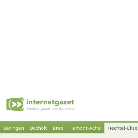
Beringen
Bocholt
Bree
Hamont-Achel
Hechtel-Ekse