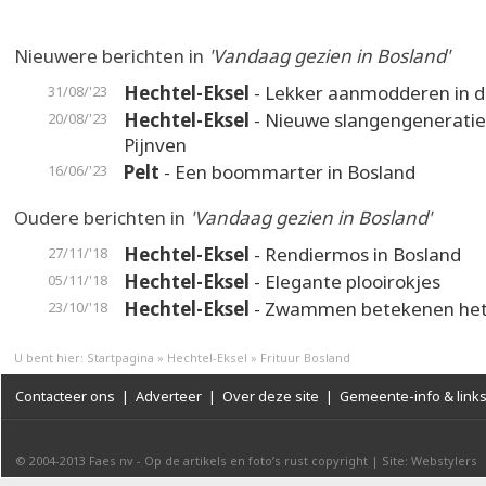
Nieuwere berichten in
'Vandaag gezien in Bosland'
Hechtel-Eksel
- Lekker aanmodderen in 
31/08/'23
Hechtel-Eksel
- Nieuwe slangengeneratie 
20/08/'23
Pijnven
Pelt
- Een boommarter in Bosland
16/06/'23
Oudere berichten in
'Vandaag gezien in Bosland'
Hechtel-Eksel
- Rendiermos in Bosland
27/11/'18
Hechtel-Eksel
- Elegante plooirokjes
05/11/'18
Hechtel-Eksel
- Zwammen betekenen het
23/10/'18
U bent hier:
Startpagina
»
Hechtel-Eksel
»
Frituur Bosland
Contacteer ons
|
Adverteer
|
Over deze site
|
Gemeente-info & link
© 2004-2013
Faes nv
-
Op de artikels en foto’s rust copyright
|
Site: Webstylers