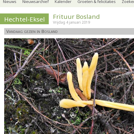
Nieuws
Nieuwsarchief
Kalender
Groeten & felicitaties
Zoeker
Frituur Bosland
Hechtel-Eksel
Vrijdag 4 januari 2019
Vandaag gezien in Bosland