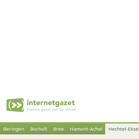
Beringen
Bocholt
Bree
Hamont-Achel
Hechtel-Ekse