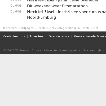
Dit weekend weer flitsmarathon
Do 6/08
Hechtel-Eksel
- Inschrijven voor cursus n
Do 6/08
Noord-Limburg
U bent hier:
Startpagina
»
Hechtel-Eksel
»
Garageverkoop in Hechtel-Eksel
Contacteer ons
|
Adverteer
|
Over deze site
|
Gemeente-info & link
© 2004-2013
Faes nv
-
Op de artikels en foto’s rust copyright
|
Site: Webstylers