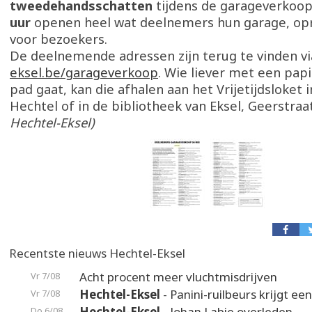
tweedehandsschatten
tijdens de garageverkoo
uur
openen heel wat deelnemers hun garage, opri
voor bezoekers.
De deelnemende adressen zijn terug te vinden v
eksel.be/garageverkoop
. Wie liever met een papi
pad gaat, kan die afhalen aan het Vrijetijdsloket 
Hechtel of in de bibliotheek van Eksel, Geerstraa
Hechtel-Eksel)
Recentste nieuws Hechtel-Eksel
Acht procent meer vluchtmisdrijven
Vr 7/08
Hechtel-Eksel
- Panini-ruilbeurs krijgt ee
Vr 7/08
Hechtel-Eksel
- Johan Labie overleden
Do 6/08