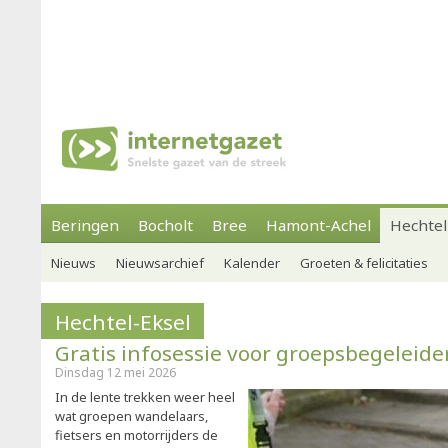
Beringen
Bocholt
Bree
Hamont-Achel
Hechtel
Nieuws
Nieuwsarchief
Kalender
Groeten & felicitaties
Hechtel-Eksel
Gratis infosessie voor groepsbegeleide
Dinsdag 12 mei 2026
In de lente trekken weer heel
wat groepen wandelaars,
fietsers en motorrijders de