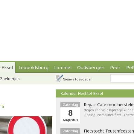
-Eksel
Leopoldsburg
Lommel
Oudsbergen
Peer
Pel
Zoekertjes
Nieuws toevoegen
Kalender Hechtel-Eksel
rs
Repair Café mooihersteld
Zaterdag
•tegen een vrije bijdrage kunne
8
kleding, computer, fiets…) hers
Augustus
Fietstocht Teutenfeesten
Zaterdag