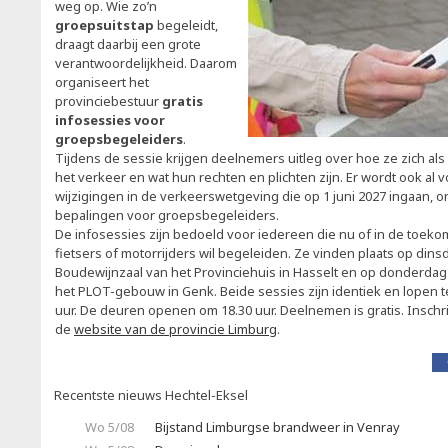
weg op. Wie zo’n
groepsuitstap
begeleidt,
draagt daarbij een grote
verantwoordelijkheid. Daarom
organiseert het
provinciebestuur
gratis
infosessies voor
groepsbegeleiders
.
Tijdens de sessie krijgen deelnemers uitleg over hoe ze zich al
het verkeer en wat hun rechten en plichten zijn. Er wordt ook al v
wijzigingen in de verkeerswetgeving die op 1 juni 2027 ingaan, 
bepalingen voor groepsbegeleiders.
De infosessies zijn bedoeld voor iedereen die nu of in de toek
fietsers of motorrijders wil begeleiden. Ze vinden plaats op dins
Boudewijnzaal van het Provinciehuis in Hasselt en op donderdag 
het PLOT-gebouw in Genk. Beide sessies zijn identiek en lopen t
uur. De deuren openen om 18.30 uur. Deelnemen is gratis. Inschri
de
website van de provincie Limburg
.
Recentste nieuws Hechtel-Eksel
Wo 5/08
Bijstand Limburgse brandweer in Venray