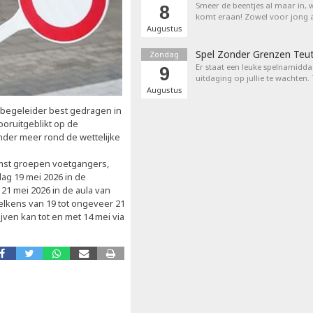
Smeer de beentjes al maar in, 
8
komt eraan! Zowel voor jong a
Augustus
Spel Zonder Grenzen Teu
Zondag
Er staat een leuke spelnamiddag
9
uitdaging op jullie te wachten.
Augustus
s begeleider best gedragen in
ooruitgeblikt op de
onder meer rond de wettelijke
omst groepen voetgangers,
dag 19 mei 2026 in de
21 mei 2026 in de aula van
elkens van 19 tot ongeveer 21
jven kan tot en met 14 mei via