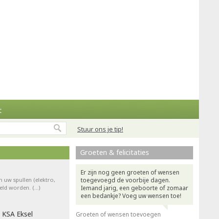
t
Stuur ons je tip!
Groeten & felicitaties
Er zijn nog geen groeten of wensen
n uw spullen (elektro,
toegevoegd de voorbije dagen.
teld worden. (…)
Iemand jarig, een geboorte of zomaar
een bedankje? Voeg uw wensen toe!
 KSA Eksel
Groeten of wensen toevoegen