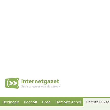
Beringen
Bocholt
Bree
Hamont-Achel
Hechtel-Ekse