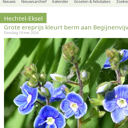
Nieuws
Nieuwsarchief
Kalender
Groeten & felicitaties
Zoeker
Hechtel-Eksel
Grote ereprijs kleurt berm aan Begijnenvij
Dinsdag 19 mei 2026