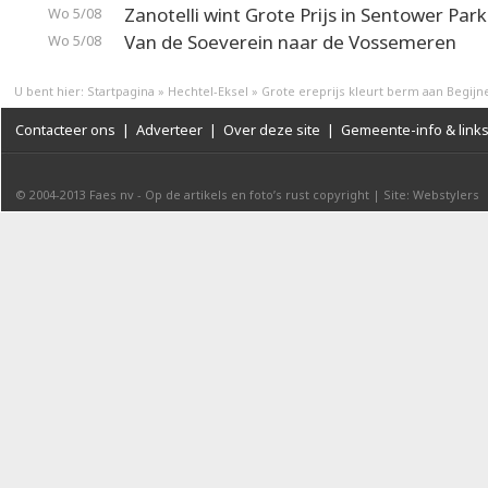
Zanotelli wint Grote Prijs in Sentower Park
Wo 5/08
Van de Soeverein naar de Vossemeren
Wo 5/08
U bent hier:
Startpagina
»
Hechtel-Eksel
»
Grote ereprijs kleurt berm aan Begijn
Contacteer ons
|
Adverteer
|
Over deze site
|
Gemeente-info & link
© 2004-2013
Faes nv
-
Op de artikels en foto’s rust copyright
|
Site: Webstylers