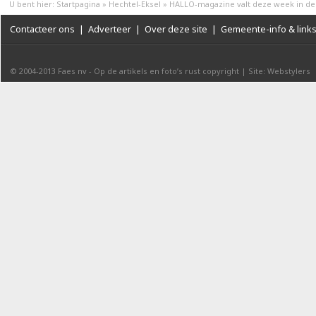
U bent hier:
Startpagina
»
Hechtel-Eksel
»
HALLO-magazine valt deze week in de
Contacteer ons
|
Adverteer
|
Over deze site
|
Gemeente-info & link
© 2004-2013
Faes nv
-
Op de artikels en foto’s rust copyright
|
Site: Webstylers