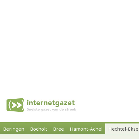
Beringen
Bocholt
Bree
Hamont-Achel
Hechtel-Ekse