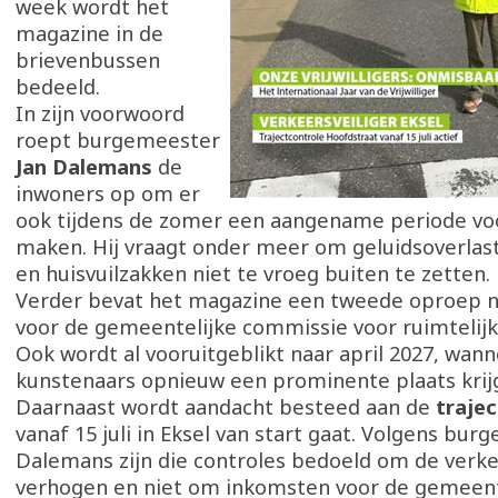
week wordt het
magazine in de
brievenbussen
bedeeld.
In zijn voorwoord
roept burgemeester
Jan Dalemans
de
inwoners op om er
ook tijdens de zomer een aangename periode voo
maken. Hij vraagt onder meer om geluidsoverlas
en huisvuilzakken niet te vroeg buiten te zetten.
Verder bevat het magazine een tweede oproep n
voor de gemeentelijke commissie voor ruimtelijk
Ook wordt al vooruitgeblikt naar april 2027, wann
kunstenaars opnieuw een prominente plaats krij
Daarnaast wordt aandacht besteed aan de
traje
vanaf 15 juli in Eksel van start gaat. Volgens bu
Dalemans zijn die controles bedoeld om de verke
verhogen en niet om inkomsten voor de gemeen