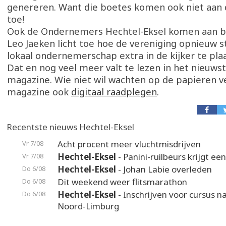
genereren. Want die boetes komen ook niet aa
toe!
Ook de Ondernemers Hechtel-Eksel komen aan bo
Leo Jaeken licht toe hoe de vereniging opnieuw 
lokaal ondernemerschap extra in de kijker te pla
Dat en nog veel meer valt te lezen in het nieuw
magazine. Wie niet wil wachten op de papieren ve
magazine ook
digitaal raadplegen
.
Recentste nieuws Hechtel-Eksel
Acht procent meer vluchtmisdrijven
Vr 7/08
Hechtel-Eksel
- Panini-ruilbeurs krijgt ee
Vr 7/08
Hechtel-Eksel
- Johan Labie overleden
Do 6/08
Dit weekend weer flitsmarathon
Do 6/08
Hechtel-Eksel
- Inschrijven voor cursus n
Do 6/08
Noord-Limburg