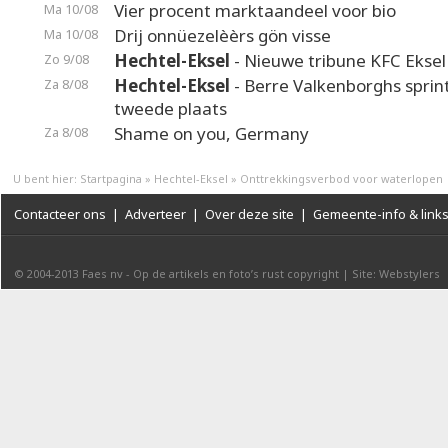
Vier procent marktaandeel voor bio
Ma 10/08
Drij onnüezelèèrs gön visse
Ma 10/08
Hechtel-Eksel
- Nieuwe tribune KFC Eksel 
Zo 9/08
Hechtel-Eksel
- Berre Valkenborghs sprin
Za 8/08
tweede plaats
Shame on you, Germany
Za 8/08
U bent hier:
Startpagina
»
Hechtel-Eksel
»
Onttrekkingsverbod voor waterlopen
Contacteer ons
|
Adverteer
|
Over deze site
|
Gemeente-info & link
© 2004-2013
Faes nv
-
Op de artikels en foto’s rust copyright
|
Site: Webstylers