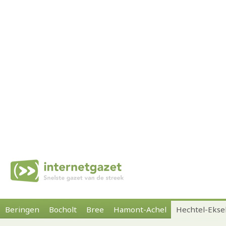
Beringen
Bocholt
Bree
Hamont-Achel
Hechtel-Ekse