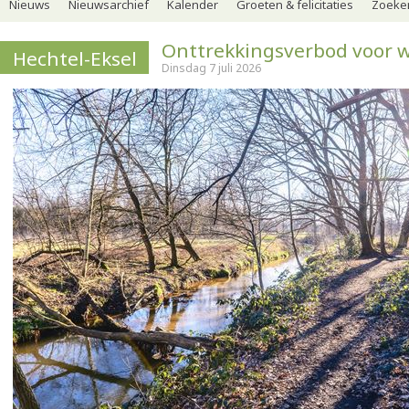
Nieuws
Nieuwsarchief
Kalender
Groeten & felicitaties
Zoeker
Onttrekkingsverbod voor 
Hechtel-Eksel
Dinsdag 7 juli 2026