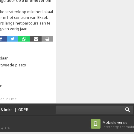
lgd door de
5 kilometer
om
e stratenloop mikt het lokaal
 in het centrum van Eksel.
s langs het parcours aan te
s
van vorig jaar.
klaar
 tweede plaats
ie
op in Eksel
& links
|
GDPR
Mobiele versie
internetgazet.mobi
tylers