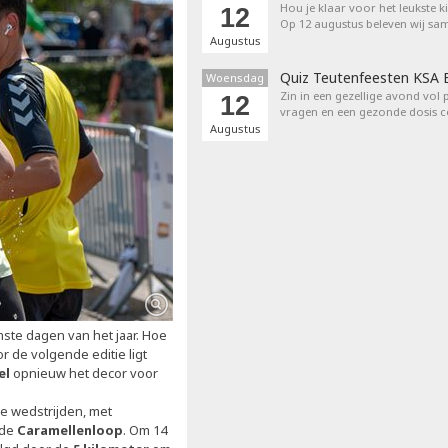
Hou je klaar voor het leukste k
12
Op 12 augustus beleven wij sa
Augustus
Quiz Teutenfeesten KSA E
Woensdag
Zin in een gezellige avond vol 
12
vragen en een gezonde dosis c
Augustus
mste dagen van het jaar. Hoe
r de volgende editie ligt
el
opnieuw het decor voor
e wedstrijden, met
 de
Caramellenloop
. Om 14