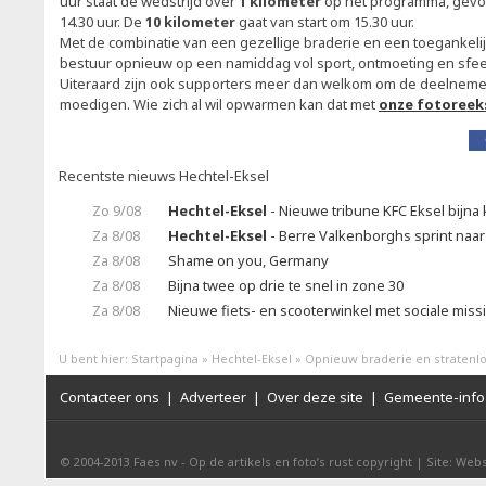
uur staat de wedstrijd over
1 kilometer
op het programma, gevo
14.30 uur. De
10 kilometer
gaat van start om 15.30 uur.
Met de combinatie van een gezellige braderie en een toegankelijk
bestuur opnieuw op een namiddag vol sport, ontmoeting en sfeer
Uiteraard zijn ook supporters meer dan welkom om de deelnemer
moedigen. Wie zich al wil opwarmen kan dat met
onze fotoreek
Recentste nieuws Hechtel-Eksel
Zo 9/08
Hechtel-Eksel
- Nieuwe tribune KFC Eksel bijna 
Za 8/08
Hechtel-Eksel
- Berre Valkenborghs sprint naar
Za 8/08
Shame on you, Germany
Za 8/08
Bijna twee op drie te snel in zone 30
Za 8/08
Nieuwe fiets- en scooterwinkel met sociale miss
U bent hier:
Startpagina
»
Hechtel-Eksel
»
Opnieuw braderie en stratenlo
Contacteer ons
|
Adverteer
|
Over deze site
|
Gemeente-info 
© 2004-2013
Faes nv
-
Op de artikels en foto’s rust copyright
|
Site: Webs