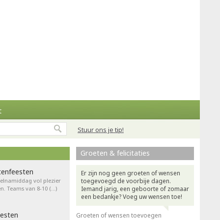
t
Stuur ons je tip!
Groeten & felicitaties
tenfeesten
Er zijn nog geen groeten of wensen
pelnamiddag vol plezier
toegevoegd de voorbije dagen.
en. Teams van 8-10 (…)
Iemand jarig, een geboorte of zomaar
een bedankje? Voeg uw wensen toe!
eesten
Groeten of wensen toevoegen