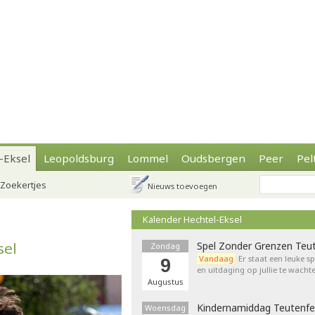
-Eksel
Leopoldsburg
Lommel
Oudsbergen
Peer
Pel
Zoekertjes
Nieuws toevoegen
Kalender Hechtel-Eksel
sel
Spel Zonder Grenzen Teu
Zondag
Vandaag
Er staat een leuke s
9
en uitdaging op jullie te wacht
Augustus
Kindernamiddag Teutenf
Woensdag