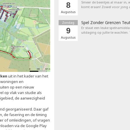
Smeer de beentjes al maar in, 
8
komt eraan! Zowel voor jong a
Augustus
Spel Zonder Grenzen Teu
Zondag
Er staat een leuke spelnamiddag
9
uitdaging op jullie te wachten.
Augustus
rken
uit in het kader van het
rs woningen en
luiten op een nieuw
el op vlak van studie als
leigebied, de aanwezigheid
nd georganiseerd. Daar gaf
 de fasering en de timing
der of omleidingen, of vragen
nloaden via de Google Play