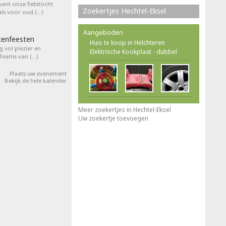
want onze fietstocht
Zoekertjes Hechtel-Eksel
ls voor oud (…)
Aangeboden
tenfeesten
Huis te koop in Helchteren
 vol plezier en
Elektrische Kookplaat - dubbel
 Teams van (…)
Plaats uw evenement
Bekijk de hele kalender
Meer zoekertjes in Hechtel-Eksel
Uw zoekertje toevoegen