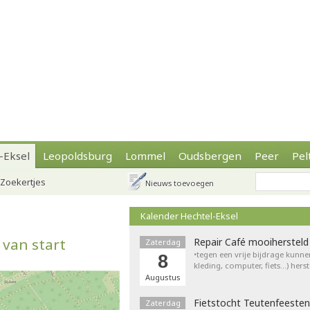
-Eksel
Leopoldsburg
Lommel
Oudsbergen
Peer
Pel
Zoekertjes
Nieuws toevoegen
Kalender Hechtel-Eksel
 van start
Repair Café mooihersteld
Zaterdag
•tegen een vrije bijdrage kunne
8
kleding, computer, fiets…) hers
Augustus
Fietstocht Teutenfeesten
Zaterdag