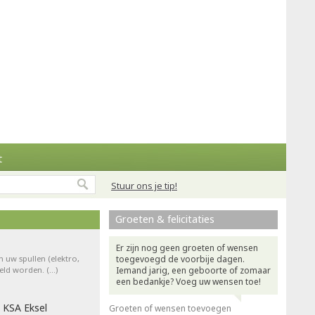
t
Stuur ons je tip!
Groeten & felicitaties
Er zijn nog geen groeten of wensen
n uw spullen (elektro,
toegevoegd de voorbije dagen.
teld worden. (…)
Iemand jarig, een geboorte of zomaar
een bedankje? Voeg uw wensen toe!
 KSA Eksel
Groeten of wensen toevoegen