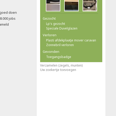
t goed doen
8.000 jobs
Gezocht
Lp's gezocht
ameld
Speciale Duvelglazen
Verloren
Plasti afdekplaatje mover caravan
Zonnebril verloren
Gevonden
Toegangsbadge
Verzamelen (zegels, munten)
Uw zoekertje toevoegen