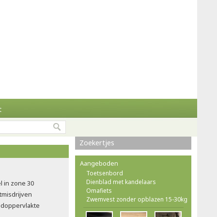
t
Zoekertjes
Aangeboden
Toetsenbord
Dienblad met kandelaars
l in zone 30
Omafiets
tmisdrijven
Zwemvest zonder opblazen 15-30kg
doppervlakte