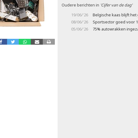
Oudere berichten in
'Cijfer van de dag'
19/06/'26
Belgische kaas blijft he
08/06/'26
Sportsector goed voor 1
05/06/'26
75% autowrakken ingez