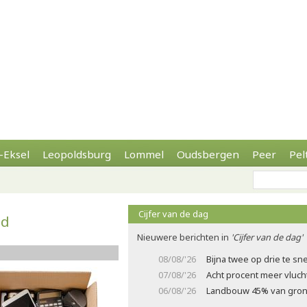
-Eksel
Leopoldsburg
Lommel
Oudsbergen
Peer
Pel
Cijfer van de dag
ld
Nieuwere berichten in
'Cijfer van de dag'
08/08/'26
Bijna twee op drie te sne
07/08/'26
Acht procent meer vluch
06/08/'26
Landbouw 45% van gron