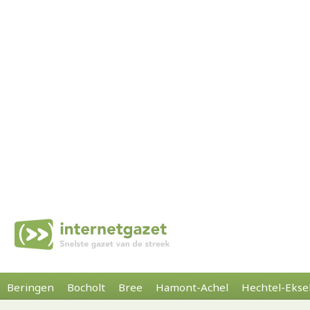
Beringen
Bocholt
Bree
Hamont-Achel
Hechtel-Ekse