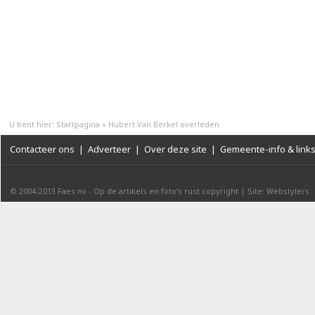
U bent hier:
Startpagina
»
Hubert Van Berkel overleden
Contacteer ons
|
Adverteer
|
Over deze site
|
Gemeente-info & link
© 2004-2013
Faes nv
-
Op de artikels en foto’s rust copyright
|
Site: Webstylers