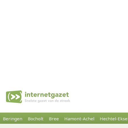
Beringen
Bocholt
Bree
Hamont-Achel
Hechtel-Ekse