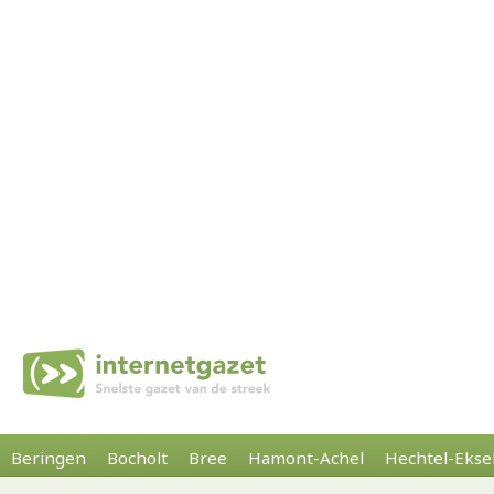
Beringen
Bocholt
Bree
Hamont-Achel
Hechtel-Ekse