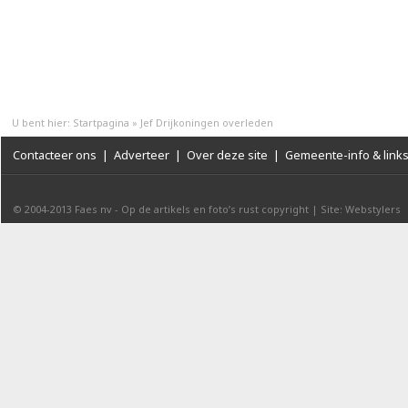
U bent hier:
Startpagina
»
Jef Drijkoningen overleden
Contacteer ons
|
Adverteer
|
Over deze site
|
Gemeente-info & link
© 2004-2013
Faes nv
-
Op de artikels en foto’s rust copyright
|
Site: Webstylers