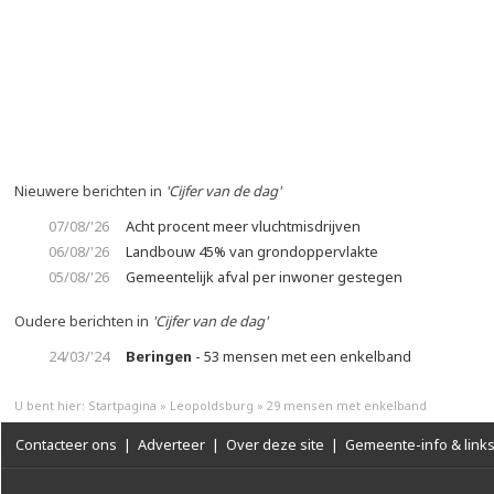
Nieuwere berichten in
'Cijfer van de dag'
07/08/'26
Acht procent meer vluchtmisdrijven
06/08/'26
Landbouw 45% van grondoppervlakte
05/08/'26
Gemeentelijk afval per inwoner gestegen
Oudere berichten in
'Cijfer van de dag'
24/03/'24
Beringen
- 53 mensen met een enkelband
U bent hier:
Startpagina
»
Leopoldsburg
»
29 mensen met enkelband
Contacteer ons
|
Adverteer
|
Over deze site
|
Gemeente-info & link