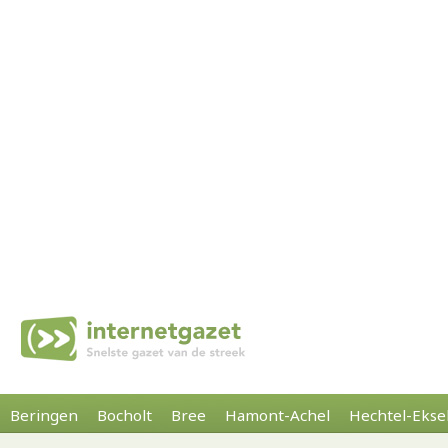
Beringen
Bocholt
Bree
Hamont-Achel
Hechtel-Ekse