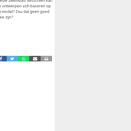
ieuw zwembad. Misschien kan
e ontwerpen zich baseren op
it model? Zou dat geen goed
ee zijn?