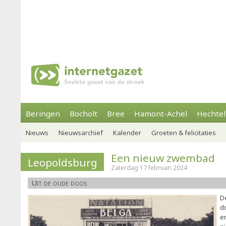
Beringen
Bocholt
Bree
Hamont-Achel
Hechtel
Nieuws
Nieuwsarchief
Kalender
Groeten & felicitaties
Een nieuw zwembad
Leopoldsburg
Zaterdag 17 februari 2024
Uit de oude doos
D
d
e