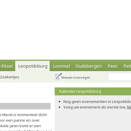
-Eksel
Leopoldsburg
Lommel
Oudsbergen
Peer
Pel
Zoekertjes
Nieuws toevoegen
Kalender Leopoldsburg
Nog geen evenementen in Leopoldsb
Voeg uw evenement als eerste toe,
kl
e Merel is momenteel dicht
oor een panne en over
nkele jaren komt er een