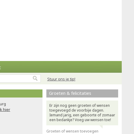
t
Stuur ons je tip!
Groeten & felicitaties
urg
Er zijn nog geen groeten of wensen
ik hier
toegevoegd de voorbije dagen.
Iemand jarig, een geboorte of zomaar
een bedankje? Voeg uw wensen toe!
Groeten of wensen toevoegen