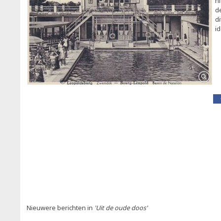
n
d
d
id
Nieuwere berichten in
'Uit de oude doos'