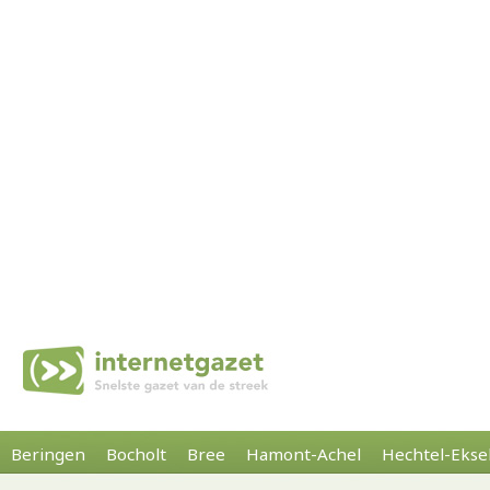
Beringen
Bocholt
Bree
Hamont-Achel
Hechtel-Ekse