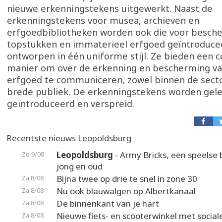
nieuwe erkenningstekens uitgewerkt. Naast de
erkenningstekens voor musea, archieven en
erfgoedbibliotheken worden ook die voor besc
topstukken en immaterieel erfgoed geïntroducee
ontworpen in één uniforme stijl. Ze bieden een c
manier om over de erkenning en bescherming va
erfgoed te communiceren, zowel binnen de secto
brede publiek. De erkenningstekens worden gelei
geïntroduceerd en verspreid.
Recentste nieuws Leopoldsburg
Leopoldsburg
- Army Bricks, een speelse 
Zo 9/08
jong en oud
Bijna twee op drie te snel in zone 30
Za 8/08
Nu ook blauwalgen op Albertkanaal
Za 8/08
De binnenkant van je hart
Za 8/08
Nieuwe fiets- en scooterwinkel met social
Za 8/08