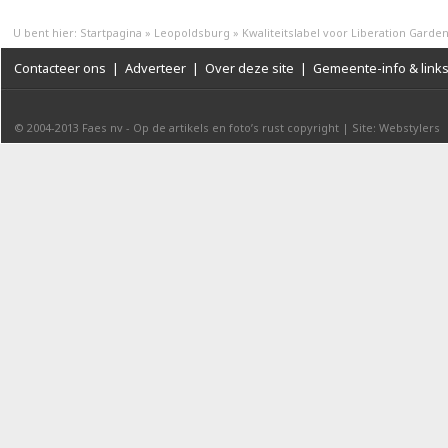
U bent hier:
Startpagina
»
Leopoldsburg
»
Kwaliteitslabel voor Liberation Garde
Contacteer ons
|
Adverteer
|
Over deze site
|
Gemeente-info & link
© 2004-2013
Faes nv
-
Op de artikels en foto’s rust copyright
|
Site: Webstylers