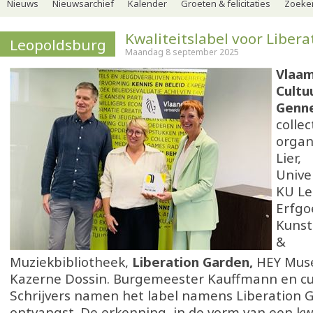
Nieuws
Nieuwsarchief
Kalender
Groeten & felicitaties
Zoeker
Kwaliteitslabel voor Liber
Leopoldsburg
Maandag 8 september 2025
Vlaam
Cultu
Genn
colle
organ
Lier,
Unive
KU Le
Erfgo
Kunst
&
Muziekbibliotheek,
Liberation Garden,
HEY Mus
Kazerne Dossin. Burgemeester Kauffmann en cu
Schrijvers namen het label namens Liberation 
ontvangst. De erkenning, in de vorm van een kwa