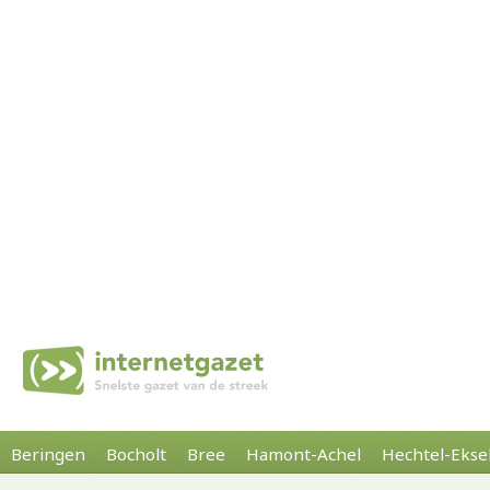
Beringen
Bocholt
Bree
Hamont-Achel
Hechtel-Ekse