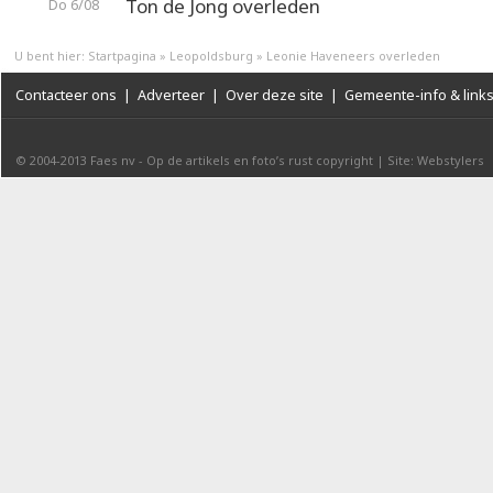
Ton de Jong overleden
Do 6/08
U bent hier:
Startpagina
»
Leopoldsburg
»
Leonie Haveneers overleden
Contacteer ons
|
Adverteer
|
Over deze site
|
Gemeente-info & link
© 2004-2013
Faes nv
-
Op de artikels en foto’s rust copyright
|
Site: Webstylers