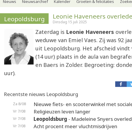
Nieuws
Nieuwsarchief
Kalender
Groeten & felicitaties
Zoeker
Leonie Haveneers overled
Leopoldsburg
Dinsdag 15 juli 2025
Zaterdag is
Leonie Haveneers
overle
weduwe van Emiel Vaes. Zij was 92 ja
uit Leopoldsburg. Het afscheid vindt v
(14 uur) plaats in de aula van begraf
en Baers in Zolder. Begroeting: dond
uur).
Recentste nieuws Leopoldsburg
Nieuwe fiets- en scooterwinkel met social
Za 8/08
Religieuzen leven langer
Vr 7/08
Leopoldsburg
- Madeleine Snyers overle
Vr 7/08
Acht procent meer vluchtmisdrijven
Vr 7/08