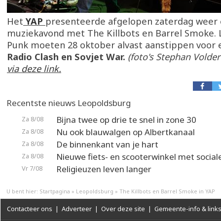
Het
YAP
presenteerde afgelopen zaterdag weer
muziekavond met The Killbots en Barrel Smoke. 
Punk moeten 28 oktober alvast aanstippen voor 
Radio Clash en Sovjet War.
(foto's Stephan Volder
via deze link.
Recentste nieuws Leopoldsburg
Bijna twee op drie te snel in zone 30
Za 8/08
Nu ook blauwalgen op Albertkanaal
Za 8/08
De binnenkant van je hart
Za 8/08
Nieuwe fiets- en scooterwinkel met social
Za 8/08
Religieuzen leven langer
Vr 7/08
U bent hier:
Startpagina
»
Leopoldsburg
»
The Killbots en Barrel Smoke in YAP
Contacteer ons
|
Adverteer
|
Over deze site
|
Gemeente-info & link