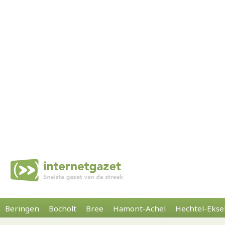
Beringen
Bocholt
Bree
Hamont-Achel
Hechtel-Ekse