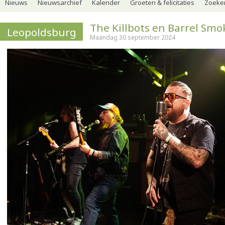
Nieuws
Nieuwsarchief
Kalender
Groeten & felicitaties
Zoeker
The Killbots en Barrel Smo
Leopoldsburg
Maandag 30 september 2024