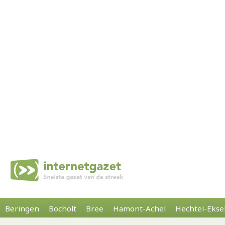
Beringen
Bocholt
Bree
Hamont-Achel
Hechtel-Ekse