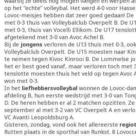
waarbij ze deels nog mogen vangen en werpen al
op het “echte” volleybal. Het werd 4-0 voor Hasse
Lovoc-meisjes hebben dat zeer goed gedaan! De 
met 0-3 thuis van Volleybalclub Overpelt B. De U
met 0-3, thuis van Vocelli Ellikom. De U17 tenslo
afgetekend met 3-0 van Avoc Achel B.
Bij de
jongens
verloren de U13 thuis met 0-3, ook
Volleybalclub Overpelt. De U15 moesten naar Ki
te nemen tegen Kivoc Kinrooi B. De Lommelse j
het er best goed vanaf, maar verloren toch met 
tenslotte moesten thuis het veld op tegen Avoc A
won met 0-3.
In het
liefhebbersvolleybal
wonnen de Lovoc-dam
afdeling B, hun eerste wedstrijd met 3-0 van To
D. De heren hebben er al 2 matchen opzitten. Ze
september al met 3-2 van VC Overpelt A en verlo
VC Avanti Leopoldsburg A.
Gisteren, zondag, vond ook het allereerste
regio
Rutten plaats in de sporthal van Runkst. 8 Lovoc