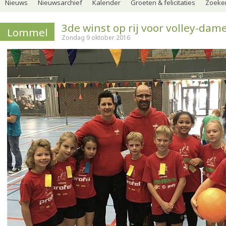
Nieuws
Nieuwsarchief
Kalender
Groeten & felicitaties
Zoeker
3de winst op rij voor volley-dam
Lommel
Zondag 9 oktober 2016