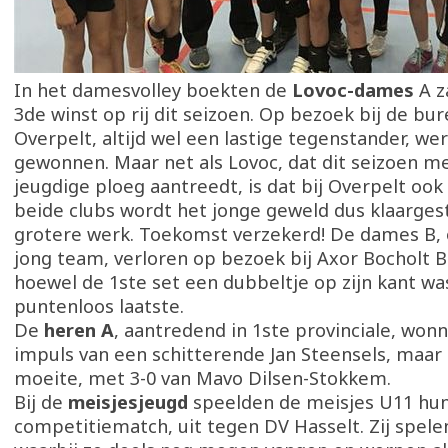
In het damesvolley boekten de
Lovoc-dames
A z
3de winst op rij dit seizoen. Op bezoek bij de bu
Overpelt, altijd wel een lastige tegenstander, we
gewonnen. Maar net als Lovoc, dat dit seizoen m
jeugdige ploeg aantreedt, is dat bij Overpelt ook 
beide clubs wordt het jonge geweld dus klaarge
grotere werk. Toekomst verzekerd! De dames B, 
jong team, verloren op bezoek bij Axor Bocholt B
hoewel de 1ste set een dubbeltje op zijn kant was
puntenloos laatste.
De
heren A
, aantredend in 1ste provinciale, won
impuls van een schitterende Jan Steensels, maar
moeite, met 3-0 van Mavo Dilsen-Stokkem.
Bij de
meisjesjeugd
speelden de meisjes U11 hun
competitiematch, uit tegen DV Hasselt. Zij spele