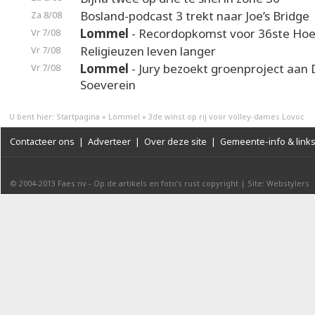
Bosland-podcast 3 trekt naar Joe’s Bridge
Za 8/08
Lommel
- Recordopkomst voor 36ste Hoek
Vr 7/08
Religieuzen leven langer
Vr 7/08
Lommel
- Jury bezoekt groenproject aan
Vr 7/08
Soeverein
U bent hier:
Startpagina
»
Lommel
»
3de winst op rij voor volley-dames Lovoc
Contacteer ons
|
Adverteer
|
Over deze site
|
Gemeente-info & link
© 2004-2013
Faes nv
-
Op de artikels en foto’s rust copyright
|
Site: Webstylers