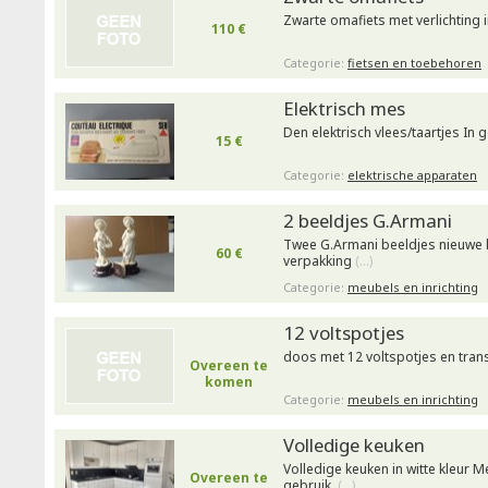
Zwarte omafiets met verlichting 
110 €
Categorie:
fietsen en toebehoren
Elektrisch mes
Den elektrisch vlees/taartjes In
15 €
Categorie:
elektrische apparaten
2 beeldjes G.Armani
Twee G.Armani beeldjes nieuwe kw
60 €
verpakking
(…)
Categorie:
meubels en inrichting
12 voltspotjes
doos met 12 voltspotjes en tran
Overeen te
komen
Categorie:
meubels en inrichting
Volledige keuken
Volledige keuken in witte kleur M
Overeen te
gebruik.
(…)