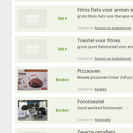
Fitnis fiets voor armen 
grote fitnes fiets voor therapie
350 €
Categorie:
fietsen en toebehoren
Toestel voor fitnes
groot sport fietstoestel voor a
350 €
Categorie:
fietsen en toebehoren
Pizzaoven
Nieuwe pizzaoven tristar Zelf p
Bieden
Categorie:
keuken
Fototoestel
Goed werkend fototoestel
(…)
Bieden
Categorie:
fotografie
Zwarte omafiets