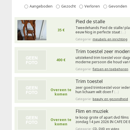
Aangeboden
Gezocht
Verloren
Gevonden
Pied de stalle
Tweedehands Pied de stalle/ pl
35 €
eeuw Nog in perfecte staat
(…)
Categorie:
meubels en inrichting
Trim toestel zeer moder
uitstekend trim toestel voor dag
400 €
moderne persoon die houd van 
Categorie:
fietsen en toebehoren
Trim toestel
zeer goed trimtoestel voor iedere
Overeen te
hun lichaam wilt doen f
(…)
komen
Categorie:
beauty en gezondheid
Flim en muziek
te koop grote of apart dvd films
Overeen te
zondag 14 juni 2026 IN CAFE DE
komen
Categorie:
CD, DVD en video