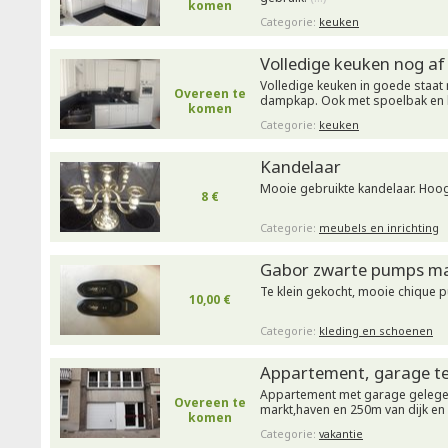
komen
Categorie:
keuken
Volledige keuken nog af
Volledige keuken in goede staat 
Overeen te
dampkap. Ook met spoelbak en
komen
Categorie:
keuken
Kandelaar
Mooie gebruikte kandelaar. Ho
8 €
Categorie:
meubels en inrichting
Gabor zwarte pumps m
Te klein gekocht, mooie chique 
10,00 €
Categorie:
kleding en schoenen
Appartement, garage t
Appartement met garage gelege
Overeen te
markt,haven en 250m van dijk en 
komen
Categorie:
vakantie