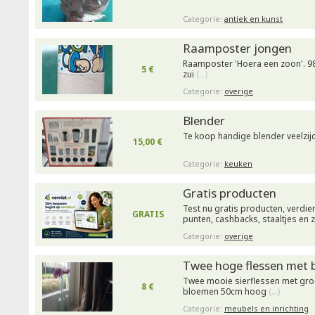
Categorie:
antiek en kunst
Raamposter jongen
Raamposter 'Hoera een zoon'. 98 
5 €
zui
(…)
Categorie:
overige
Blender
Te koop handige blender veelzij
15,00 €
Categorie:
keuken
Gratis producten
Test nu gratis producten, verdie
GRATIS
punten, cashbacks, staaltjes en 
Categorie:
overige
Twee hoge flessen met
Twee mooie sierflessen met groe
8 €
bloemen 50cm hoog
(…)
Categorie:
meubels en inrichting