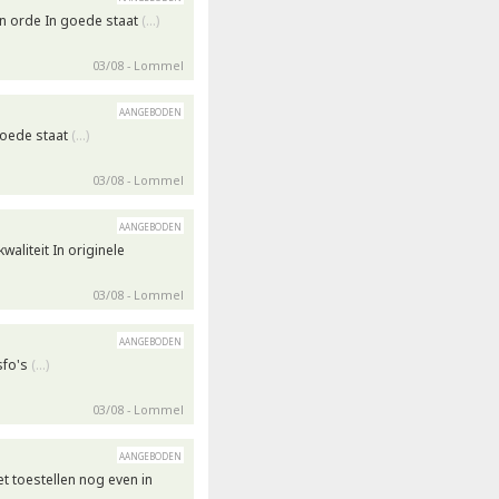
in orde In goede staat
(…)
03/08 - Lommel
aangeboden
 goede staat
(…)
03/08 - Lommel
aangeboden
aliteit In originele
03/08 - Lommel
aangeboden
sfo's
(…)
03/08 - Lommel
aangeboden
et toestellen nog even in