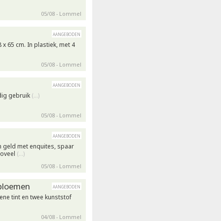
05/08 - Lommel
aangeboden
x 65 cm. In plastiek, met 4
05/08 - Lommel
aangeboden
dig gebruik
(…)
05/08 - Lommel
aangeboden
n geld met enquites, spaar
zoveel
(…)
05/08 - Lommel
 bloemen
aangeboden
ne tint en twee kunststof
04/08 - Lommel