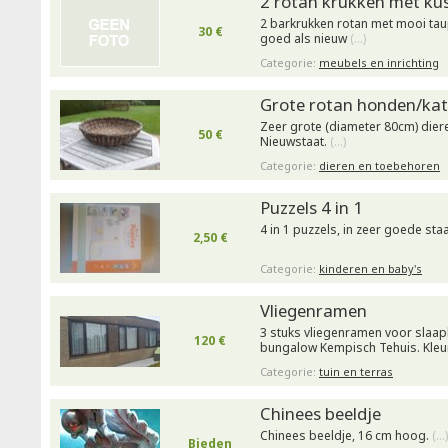
2 rotan krukken met ku
2 barkrukken rotan met mooi tau
30 €
goed als nieuw
(…)
Categorie:
meubels en inrichting
Grote rotan honden/ka
Zeer grote (diameter 80cm) dier
50 €
Nieuwstaat.
(…)
Categorie:
dieren en toebehoren
Puzzels 4 in 1
4 in 1 puzzels, in zeer goede sta
2,50 €
Categorie:
kinderen en baby's
Vliegenramen
3 stuks vliegenramen voor slaa
120 €
bungalow Kempisch Tehuis. Kleur
Categorie:
tuin en terras
Chinees beeldje
Chinees beeldje, 16 cm hoog.
(…)
Bieden