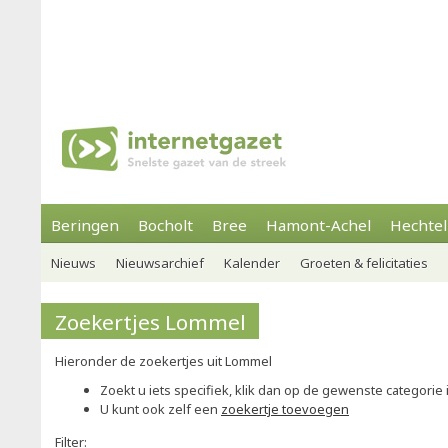
Beringen
Bocholt
Bree
Hamont-Achel
Hechtel
Nieuws
Nieuwsarchief
Kalender
Groeten & felicitaties
Zoekertjes Lommel
Hieronder de zoekertjes uit Lommel
Zoekt u iets specifiek, klik dan op de gewenste categorie
U kunt ook zelf een
zoekertje toevoegen
Filter: