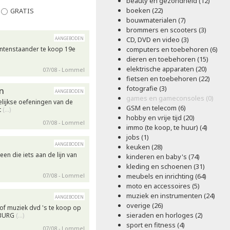
beauty en gezondheid (12)
boeken (22)
GRATIS
bouwmaterialen (7)
brommers en scooters (3)
aangeboden
CD, DVD en video (3)
antenstaander te koop 19e
computers en toebehoren (6)
dieren en toebehoren (15)
elektrische apparaten (20)
07/08 - Lommel
fietsen en toebehoren (22)
fotografie (3)
n
aangeboden
games en gameconsoles (0)
elijkse oefeningen van de
GSM en telecom (6)
t
(…)
hobby en vrije tijd (20)
07/08 - Lommel
immo (te koop, te huur) (4)
jobs (1)
aangeboden
keuken (28)
en die iets aan de lijn van
kinderen en baby's (74)
kleding en schoenen (31)
07/08 - Lommel
meubels en inrichting (64)
moto en accessoires (5)
muziek en instrumenten (24)
aangeboden
overige (26)
 of muziek dvd 's te koop op
sieraden en horloges (2)
 BURG
(…)
sport en fitness (4)
07/08 - Lommel