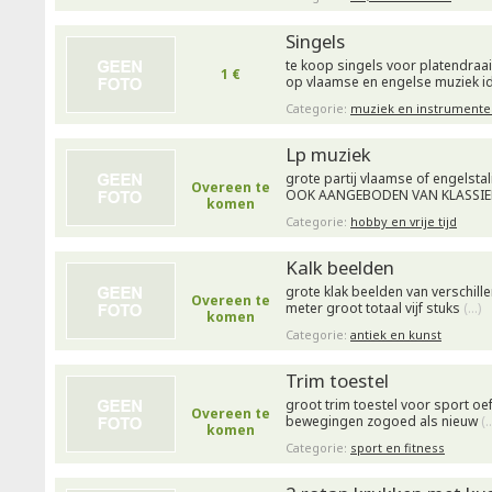
Singels
te koop singels voor platendraa
1 €
op vlaamse en engelse muziek i
Categorie:
muziek en instrumente
Lp muziek
grote partij vlaamse of engelst
Overeen te
OOK AANGEBODEN VAN KLASSIE
komen
Categorie:
hobby en vrije tijd
Kalk beelden
grote klak beelden van verschill
Overeen te
meter groot totaal vijf stuks
(…)
komen
Categorie:
antiek en kunst
Trim toestel
groot trim toestel voor sport o
Overeen te
bewegingen zogoed als nieuw
(
komen
Categorie:
sport en fitness