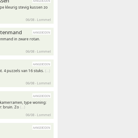
ssen
aangeboden
pe kleurig stevig kussen zo
06/08 - Lommel
ttenmand
aangeboden
enmand in zware rotan.
06/08 - Lommel
aangeboden
at. 4 puzzels van 16 stuks.
(…)
06/08 - Lommel
aangeboden
pkamerramen, type woning:
: bruin. Zo
(…)
06/08 - Lommel
aangeboden