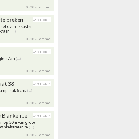
03/08 - Lommel
 te breken
aangeboden
met oven ijskasten
 kraan
(…)
03/08 - Lommel
aangeboden
ogte 27cm
(…)
03/08 - Lommel
aat 38
aangeboden
pump, hak 6 cm.
(…)
03/08 - Lommel
e Blankenbe
aangeboden
n op 50m van grote
winkelstraten te
(…)
03/08 - Lommel