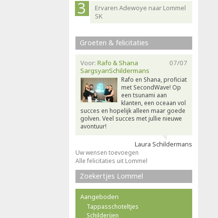
Ervaren Adewoye naar Lommel
SK
Groeten & felicitaties
Voor:
Rafo & Shana
07/07
SargsyanSchildermans
Rafo en Shana, proficiat
met SecondWave! Op
een tsunami aan
klanten, een oceaan vol
succes en hopelijk alleen maar goede
golven. Veel succes met jullie nieuwe
avontuur!
Laura Schildermans
Uw wensen toevoegen
Alle felicitaties uit Lommel
Zoekertjes Lommel
Aangeboden
Tappasschoteltjes
Schilderijen