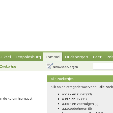
-Eksel
Leopoldsburg
Lommel
Oudsbergen
Peer
Pel
Zoekertjes
Nieuws toevoegen
Alle zoekertjes
Klik op de categorie waarvoor u alle zoeke
antiek en kunst (23)
 in de kolom hiernaast
audio en TV (11)
auto's en voertuigen (9)
autotoebehoren (8)