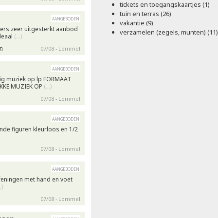
tickets en toegangskaartjes (1)
tuin en terras (26)
aangeboden
vakantie (9)
iers zeer uitgesterkt aanbod
verzamelen (zegels, munten) (11)
deaal
(…)
n
07/08 - Lommel
aangeboden
alig muziek op lp FORMAAT
KKE MUZIEK OP
(…)
07/08 - Lommel
aangeboden
ende figuren kleurloos en 1/2
07/08 - Lommel
aangeboden
efeningen met hand en voet
…)
07/08 - Lommel