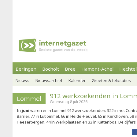
Beringen
Bocholt
Bree
Hamont-Achel
Hechtel
Nieuws
Nieuwsarchief
Kalender
Groeten & felicitaties
912 werkzoekenden in Lom
Lommel
Woensdag 8 juli 2026
In
juni
waren er in Lommel 912 werkzoekenden: 322 in het Centrum
Barrier, 77 in Lutlommel, 66 in Heide-Heuvel, 65 in Kerkhoven, 58 in
Heeserbergen, 44 in Werkplaatsen en 33 in Kattenbos. De cijfers