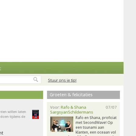
t
Stuur ons je tip!
Groeten & felicitaties
Voor:
Rafo & Shana
07/07
nten willen laten
SargsyanSchildermans
doen tijdens de
Rafo en Shana, proficiat
met SecondWave! Op
een tsunami aan
klanten, een oceaan vol
ht