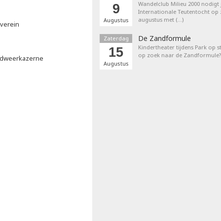
Wandelclub Milieu 2000 nodigt j
9
Internationale Teutentocht op
augustus met (…)
Augustus
everein
De Zandformule
Zaterdag
Kindertheater tijdens Park op st
15
op zoek naar de Zandformule?
andweerkazerne
Augustus