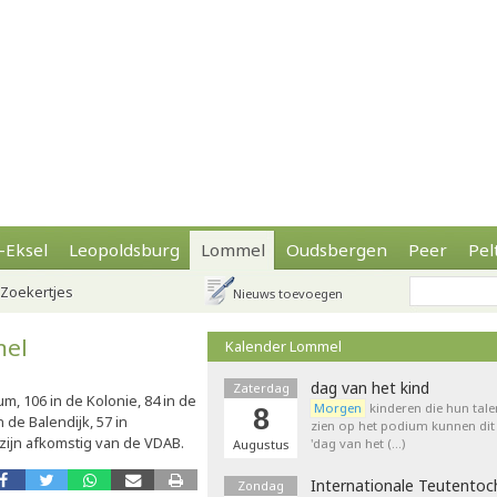
-Eksel
Leopoldsburg
Lommel
Oudsbergen
Peer
Pel
Zoekertjes
Nieuws toevoegen
mel
Kalender Lommel
dag van het kind
Zaterdag
, 106 in de Kolonie, 84 in de
Morgen
kinderen die hun tale
8
 de Balendijk, 57 in
zien op het podium kunnen dit 
 zijn afkomstig van de VDAB.
'dag van het (…)
Augustus
Internationale Teutentoc
Zondag