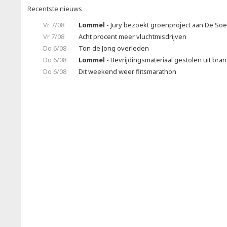
Recentste nieuws
Vr 7/08
Lommel
- Jury bezoekt groenproject aan De So
Vr 7/08
Acht procent meer vluchtmisdrijven
Do 6/08
Ton de Jong overleden
Do 6/08
Lommel
- Bevrijdingsmateriaal gestolen uit br
Do 6/08
Dit weekend weer flitsmarathon