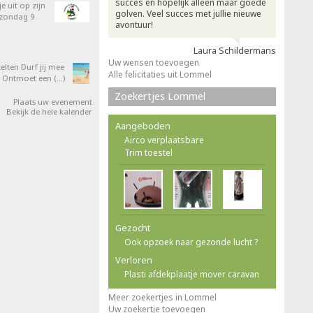
succes en hopelijk alleen maar goede
e uit op zijn
golven. Veel succes met jullie nieuwe
 zondag 9
avontuur!
Laura Schildermans
Uw wensen toevoegen
elten Durf jij mee
Alle felicitaties uit Lommel
 Ontmoet een (…)
Zoekertjes Lommel
Plaats uw evenement
Bekijk de hele kalender
Aangeboden
Airco verplaatsbare
Trim toestel
Gezocht
Ook opzoek naar gezonde lucht ?
Verloren
Plasti afdekplaatje mover caravan
Meer zoekertjes in Lommel
Uw zoekertje toevoegen