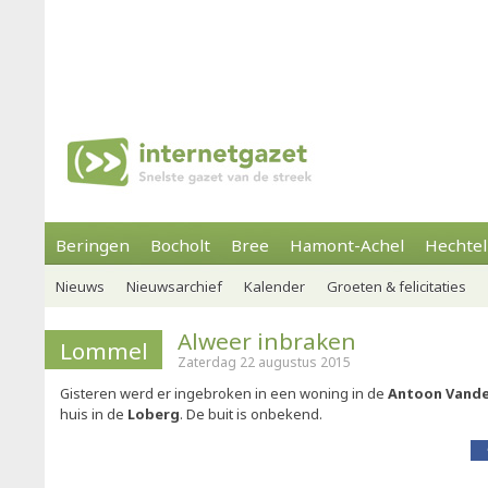
Beringen
Bocholt
Bree
Hamont-Achel
Hechtel
Nieuws
Nieuwsarchief
Kalender
Groeten & felicitaties
Alweer inbraken
Lommel
Zaterdag 22 augustus 2015
Gisteren werd er ingebroken in een woning in de
Antoon Vand
huis in de
Loberg
. De buit is onbekend.