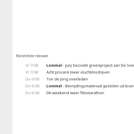
Recentste nieuws
Vr 7/08
Lommel
- Jury bezoekt groenproject aan De So
Vr 7/08
Acht procent meer vluchtmisdrijven
Do 6/08
Ton de Jong overleden
Do 6/08
Lommel
- Bevrijdingsmateriaal gestolen uit br
Do 6/08
Dit weekend weer flitsmarathon