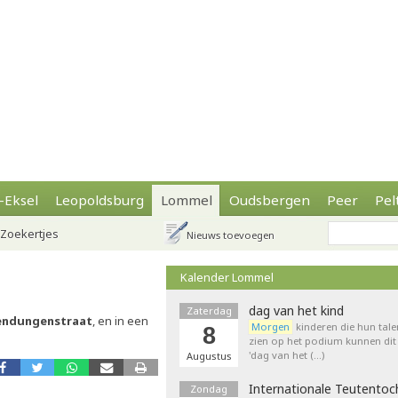
-Eksel
Leopoldsburg
Lommel
Oudsbergen
Peer
Pel
Zoekertjes
Nieuws toevoegen
Kalender Lommel
dag van het kind
Zaterdag
endungenstraat
, en in een
Morgen
kinderen die hun tale
8
zien op het podium kunnen dit 
'dag van het (…)
Augustus
Internationale Teutentoc
Zondag