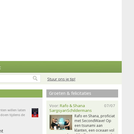
t
Stuur ons je tip!
Groeten & felicitaties
Voor:
Rafo & Shana
07/07
nten willen laten
SargsyanSchildermans
doen tijdens de
Rafo en Shana, proficiat
met SecondWave! Op
een tsunami aan
klanten, een oceaan vol
ht