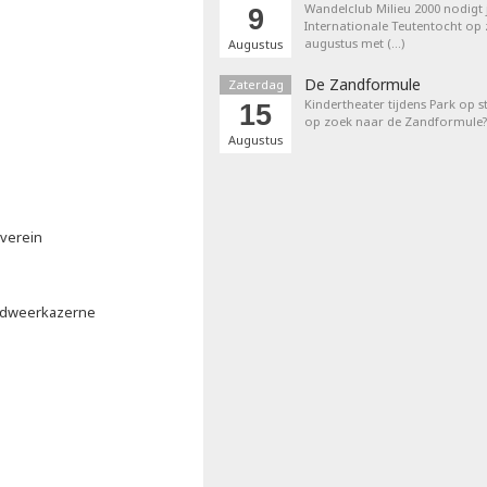
Wandelclub Milieu 2000 nodigt j
9
Internationale Teutentocht op
augustus met (…)
Augustus
De Zandformule
Zaterdag
Kindertheater tijdens Park op st
15
op zoek naar de Zandformule?
Augustus
everein
andweerkazerne