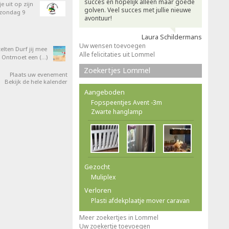
succes en hopelijk alleen maar goede
e uit op zijn
golven. Veel succes met jullie nieuwe
 zondag 9
avontuur!
Laura Schildermans
Uw wensen toevoegen
elten Durf jij mee
Alle felicitaties uit Lommel
 Ontmoet een (…)
Zoekertjes Lommel
Plaats uw evenement
Bekijk de hele kalender
Aangeboden
Fopspeentjes Avent -3m
Zwarte hanglamp
Gezocht
Muliplex
Verloren
Plasti afdekplaatje mover caravan
Meer zoekertjes in Lommel
Uw zoekertje toevoegen