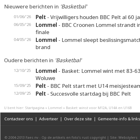
Nieuwere berichten in
'Basketbal'
Pelt
- Vrijwilligers houden BBC Pelt al 60 j
01/06/'26
Lommel
- BBC Croonen Lommel strandt in
06/05/'26
finale
Lommel
- Lommel sleept beslissingsmatch
04/05/'26
brand
Oudere berichten in
'Basketbal'
Lommel
- Basket: Lommel wint met 83-6
12/10/'25
Woluwe
Pelt
- BBC Pelt start met U14 meisjestea
15/09/'25
Pelt
- Succesvolle startdag bij BBC Pelt
12/09/'25
U bent hier:
Startpagina
»
Lommel
»
Basket: winst voor M12A, U14A en U16B
Contacteer ons
|
Adverteer
|
Over deze site
|
Gemeente-info & link
© 2004-2013
Faes nv
-
Op de artikels en foto’s rust copyright
|
Site: Webstylers