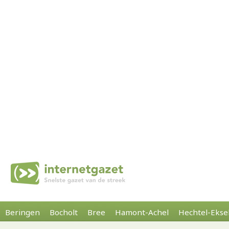
Beringen
Bocholt
Bree
Hamont-Achel
Hechtel-Ekse