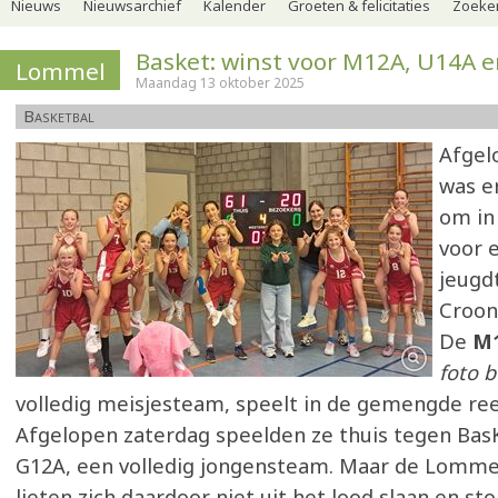
Nieuws
Nieuwsarchief
Kalender
Groeten & felicitaties
Zoeker
Basket: winst voor M12A, U14A 
Lommel
Maandag 13 oktober 2025
Basketbal
Afgel
was e
om in
voor 
jeugd
Croon
De
M
foto 
volledig meisjesteam, speelt in de gemengde ree
Afgelopen zaterdag speelden ze thuis tegen Ba
G12A, een volledig jongensteam. Maar de Lomme
lieten zich daardoor niet uit het lood slaan en s