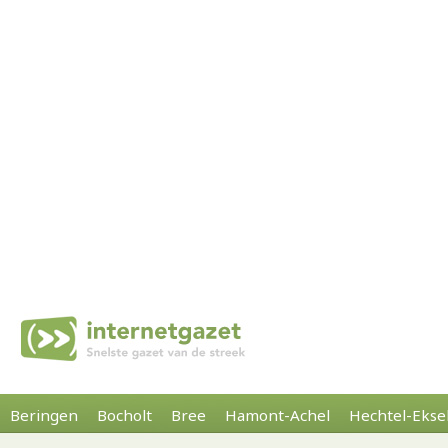
Beringen
Bocholt
Bree
Hamont-Achel
Hechtel-Ekse