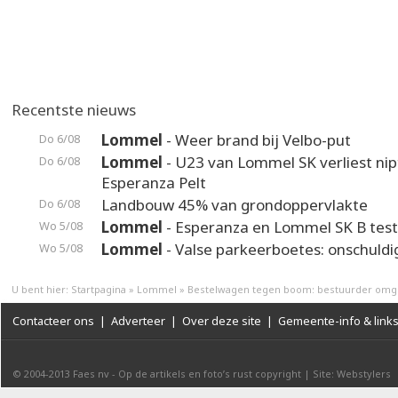
Recentste nieuws
Lommel
- Weer brand bij Velbo-put
Do 6/08
Lommel
- U23 van Lommel SK verliest nip
Do 6/08
Esperanza Pelt
Landbouw 45% van grondoppervlakte
Do 6/08
Lommel
- Esperanza en Lommel SK B test
Wo 5/08
Lommel
- Valse parkeerboetes: onschuldi
Wo 5/08
U bent hier:
Startpagina
»
Lommel
»
Bestelwagen tegen boom: bestuurder om
Contacteer ons
|
Adverteer
|
Over deze site
|
Gemeente-info & link
© 2004-2013
Faes nv
-
Op de artikels en foto’s rust copyright
|
Site: Webstylers