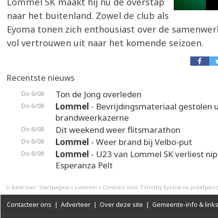
Lommel SK maakt hij nu de overstap
naar het buitenland. Zowel de club als
Eyoma tonen zich enthousiast over de samenwerk
vol vertrouwen uit naar het komende seizoen.
Recentste nieuws
Ton de Jong overleden
Do 6/08
Lommel
- Bevrijdingsmateriaal gestolen u
Do 6/08
brandweerkazerne
Dit weekend weer flitsmarathon
Do 6/08
Lommel
- Weer brand bij Velbo-put
Do 6/08
Lommel
- U23 van Lommel SK verliest nip
Do 6/08
Esperanza Pelt
U bent hier:
Startpagina
»
Lommel
»
Contract voor Timothy Eyoma na proefperi
Contacteer ons
|
Adverteer
|
Over deze site
|
Gemeente-info & link