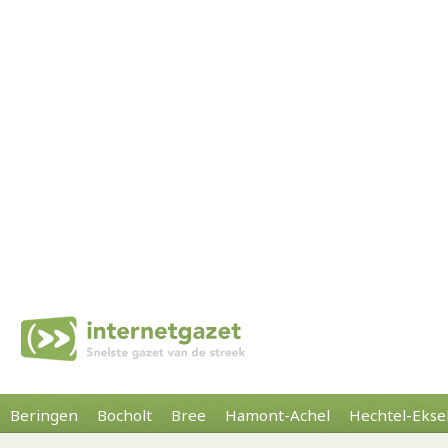
Beringen
Bocholt
Bree
Hamont-Achel
Hechtel-Ekse