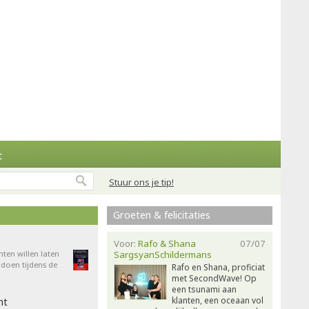
t
Stuur ons je tip!
Groeten & felicitaties
Voor:
Rafo & Shana
07/07
nten willen laten
SargsyanSchildermans
doen tijdens de
Rafo en Shana, proficiat
met SecondWave! Op
een tsunami aan
klanten, een oceaan vol
ht