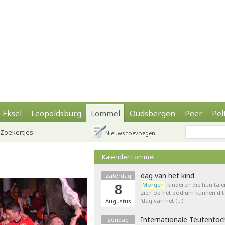
-Eksel
Leopoldsburg
Lommel
Oudsbergen
Peer
Pel
Zoekertjes
Nieuws toevoegen
Kalender Lommel
dag van het kind
Zaterdag
Morgen
kinderen die hun tale
8
zien op het podium kunnen dit 
'dag van het (…)
Augustus
Internationale Teutentoc
Zondag