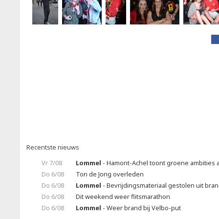
Recentste nieuws
Vr 7/08
Lommel
- Hamont-Achel toont groene ambities a
Do 6/08
Ton de Jong overleden
Do 6/08
Lommel
- Bevrijdingsmateriaal gestolen uit br
Do 6/08
Dit weekend weer flitsmarathon
Do 6/08
Lommel
- Weer brand bij Velbo-put