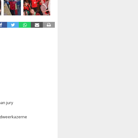
an jury
andweerkazerne