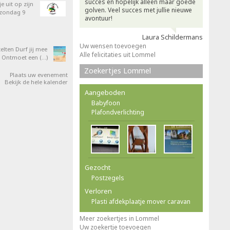
succes en hopelijk alleen maar goede
e uit op zijn
golven. Veel succes met jullie nieuwe
 zondag 9
avontuur!
Laura Schildermans
Uw wensen toevoegen
elten Durf jij mee
Alle felicitaties uit Lommel
 Ontmoet een (…)
Zoekertjes Lommel
Plaats uw evenement
Bekijk de hele kalender
Aangeboden
Babyfoon
Plafondverlichting
Gezocht
Postzegels
Verloren
Plasti afdekplaatje mover caravan
Meer zoekertjes in Lommel
Uw zoekertje toevoegen