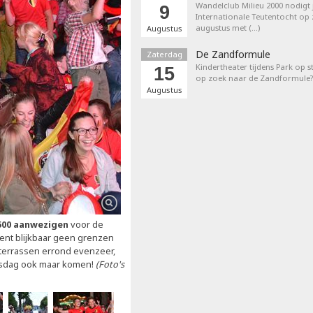
Wandelclub Milieu 2000 nodigt j
9
Internationale Teutentocht op
augustus met (…)
Augustus
De Zandformule
Zaterdag
Kindertheater tijdens Park op st
15
op zoek naar de Zandformule?
Augustus
500 aanwezigen
voor de
kent blijkbaar geen grenzen
 terrassen errond evenzeer,
nsdag ook maar komen!
(Foto's