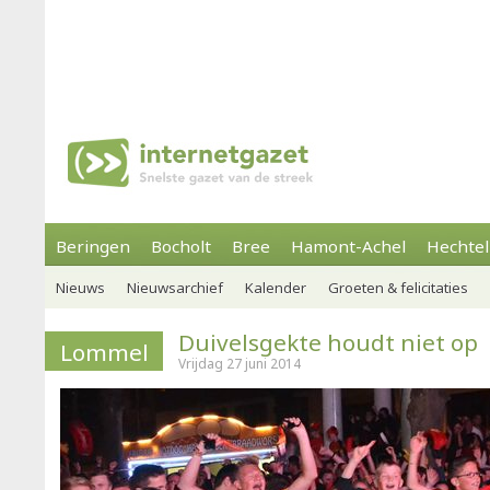
Beringen
Bocholt
Bree
Hamont-Achel
Hechtel
Nieuws
Nieuwsarchief
Kalender
Groeten & felicitaties
Duivelsgekte houdt niet op
Lommel
Vrijdag 27 juni 2014