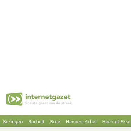
Beringen
Bocholt
Bree
Hamont-Achel
Hechtel-Ekse