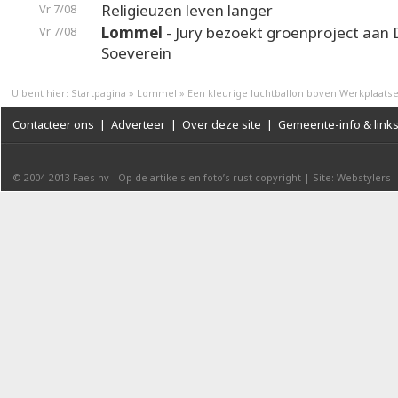
Religieuzen leven langer
Vr 7/08
Lommel
- Jury bezoekt groenproject aan
Vr 7/08
Soeverein
U bent hier:
Startpagina
»
Lommel
»
Een kleurige luchtballon boven Werkplaats
Contacteer ons
|
Adverteer
|
Over deze site
|
Gemeente-info & link
© 2004-2013
Faes nv
-
Op de artikels en foto’s rust copyright
|
Site: Webstylers