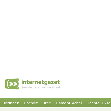
Beringen
Bocholt
Bree
Hamont-Achel
Hechtel-Ekse