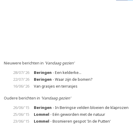
Nieuwere berichten in
'Vandaag gezien'
28/07/'26
Beringen
- Een kelderke...
22/07/'26
Beringen
- Waar zijn de bomen?
16/06/'26
Van grasjes en terrasjes
Oudere berichten in
'Vandaag gezien'
26/06/'15
Beringen
- In Beringse velden bloeien de klaprozen
25/06/'15
Lommel
- Eén geworden met de natuur
23/06/'15
Lommel
- Bosmieren gespot 'In de Putten'