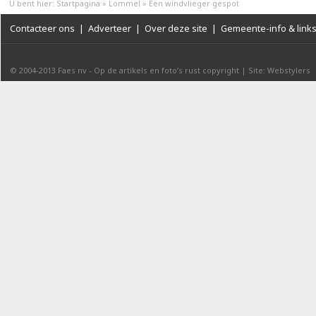
U bent hier:
Startpagina
»
Lommel
»
Een windvlieger gespot
Contacteer ons
|
Adverteer
|
Over deze site
|
Gemeente-info & link
© 2004-2013
Faes nv
-
Op de artikels en foto’s rust copyright
|
Site: Webstylers