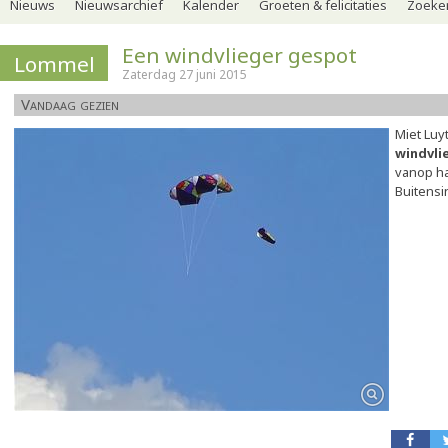
Nieuws
Nieuwsarchief
Kalender
Groeten & felicitaties
Zoeker
Een windvlieger gespot
Lommel
Zaterdag 27 juni 2015
Vandaag gezien
Miet Luy
windvli
vanop ha
Buitensi