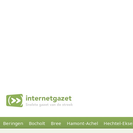
Beringen
Bocholt
Bree
Hamont-Achel
Hechtel-Ekse