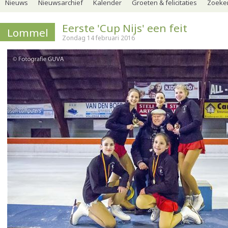
Nieuws
Nieuwsarchief
Kalender
Groeten & felicitaties
Zoeker
Eerste 'Cup Nijs' een feit
Lommel
Zondag 14 februari 2016