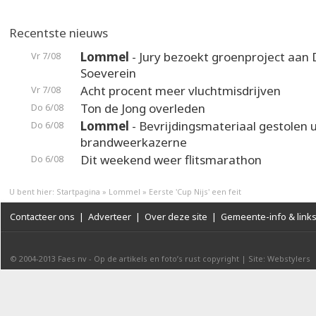
Recentste nieuws
Lommel
- Jury bezoekt groenproject aan
Vr 7/08
Soeverein
Acht procent meer vluchtmisdrijven
Vr 7/08
Ton de Jong overleden
Do 6/08
Lommel
- Bevrijdingsmateriaal gestolen u
Do 6/08
brandweerkazerne
Dit weekend weer flitsmarathon
Do 6/08
U bent hier:
Startpagina
»
Lommel
»
Eerste 'Cup Nijs' een feit
Contacteer ons
|
Adverteer
|
Over deze site
|
Gemeente-info & link
© 2004-2013
Faes nv
-
Op de artikels en foto’s rust copyright
|
Site: Webstylers