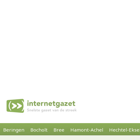
Beringen
Bocholt
Bree
Hamont-Achel
Hechtel-Ekse