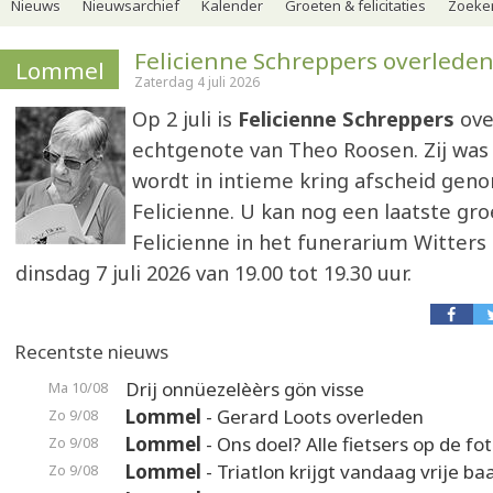
Nieuws
Nieuwsarchief
Kalender
Groeten & felicitaties
Zoeker
Felicienne Schreppers overlede
Lommel
Zaterdag 4 juli 2026
Op 2 juli is
Felicienne Schreppers
ove
echtgenote van Theo Roosen. Zij was 8
wordt in intieme kring afscheid gen
Felicienne. U kan nog een laatste gr
Felicienne in het funerarium Witter
dinsdag 7 juli 2026 van 19.00 tot 19.30 uur.
Recentste nieuws
Drij onnüezelèèrs gön visse
Ma 10/08
Lommel
- Gerard Loots overleden
Zo 9/08
Lommel
- Ons doel? Alle fietsers op de fot
Zo 9/08
Lommel
- Triatlon krijgt vandaag vrije ba
Zo 9/08