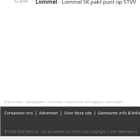
Lommel
- Lommel SK pakt punt op STVV
Za 8/08
U bent hier:
Startpagina
»
Lommel
»
Felicienne Schreppers overleden
Contacteer ons
|
Adverteer
|
Over deze site
|
Gemeente-info & link
© 2004-2013
Faes nv
-
Op de artikels en foto’s rust copyright
|
Site: Webstylers