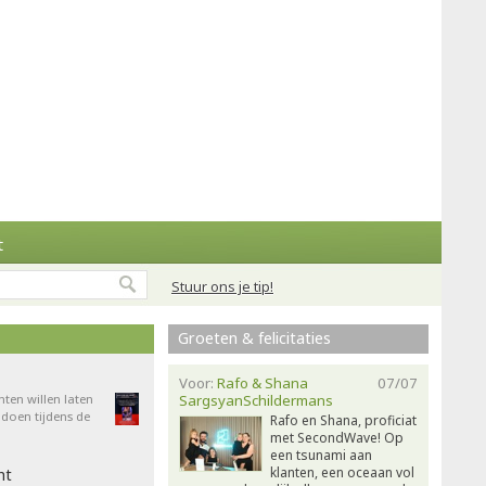
t
Stuur ons je tip!
Groeten & felicitaties
Voor:
Rafo & Shana
07/07
nten willen laten
SargsyanSchildermans
doen tijdens de
Rafo en Shana, proficiat
met SecondWave! Op
een tsunami aan
klanten, een oceaan vol
ht