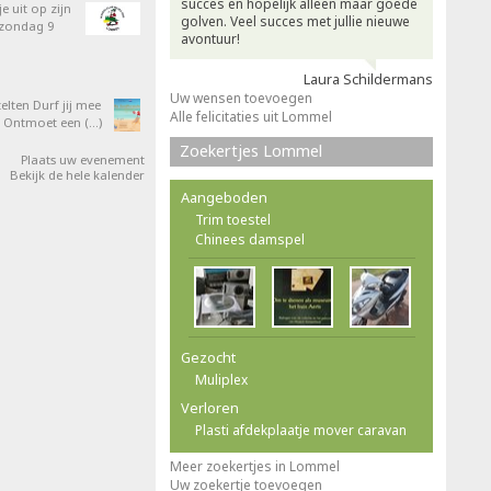
succes en hopelijk alleen maar goede
e uit op zijn
golven. Veel succes met jullie nieuwe
 zondag 9
avontuur!
Laura Schildermans
Uw wensen toevoegen
elten Durf jij mee
Alle felicitaties uit Lommel
 Ontmoet een (…)
Zoekertjes Lommel
Plaats uw evenement
Bekijk de hele kalender
Aangeboden
Trim toestel
Chinees damspel
Gezocht
Muliplex
Verloren
Plasti afdekplaatje mover caravan
Meer zoekertjes in Lommel
Uw zoekertje toevoegen