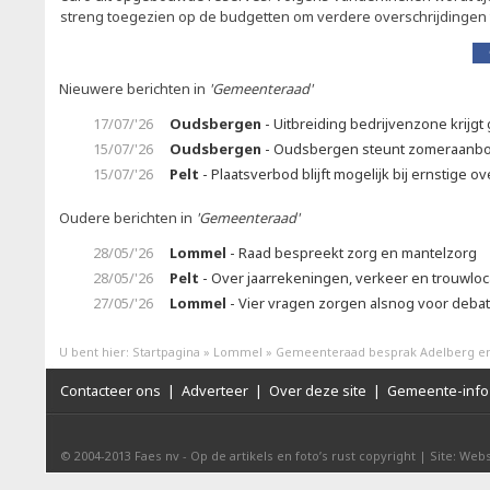
streng toegezien op de budgetten om verdere overschrijdingen 
Nieuwere berichten in
'Gemeenteraad'
17/07/'26
Oudsbergen
- Uitbreiding bedrijvenzone krijgt 
15/07/'26
Oudsbergen
- Oudsbergen steunt zomeraanb
15/07/'26
Pelt
- Plaatsverbod blijft mogelijk bij ernstige ov
Oudere berichten in
'Gemeenteraad'
28/05/'26
Lommel
- Raad bespreekt zorg en mantelzorg
28/05/'26
Pelt
- Over jaarrekeningen, verkeer en trouwloc
27/05/'26
Lommel
- Vier vragen zorgen alsnog voor debat
U bent hier:
Startpagina
»
Lommel
»
Gemeenteraad besprak Adelberg en
Contacteer ons
|
Adverteer
|
Over deze site
|
Gemeente-info 
© 2004-2013
Faes nv
-
Op de artikels en foto’s rust copyright
|
Site: Webs