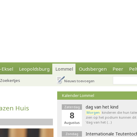
-Eksel
Leopoldsburg
Lommel
Oudsbergen
Peer
Pel
Zoekertjes
Nieuws toevoegen
Kalender Lommel
azen Huis
dag van het kind
Zaterdag
Morgen
kinderen die hun tale
8
zien op het podium kunnen dit 
'dag van het (…)
Augustus
Internationale Teutentoc
Zondag