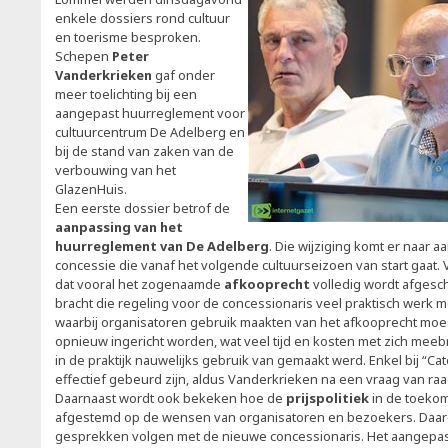
enkele dossiers rond cultuur
en toerisme besproken.
Schepen
Peter
Vanderkrieken
gaf onder
meer toelichting bij een
aangepast huurreglement voor
cultuurcentrum De Adelberg en
bij de stand van zaken van de
verbouwing van het
GlazenHuis.
Een eerste dossier betrof de
aanpassing van het
huurreglement van De Adelberg
. Die wijziging komt er naar 
concessie die vanaf het volgende cultuurseizoen van start gaat. 
dat vooral het zogenaamde
afkooprecht
volledig wordt afgesc
bracht die regeling voor de concessionaris veel praktisch werk 
waarbij organisatoren gebruik maakten van het afkooprecht moes
opnieuw ingericht worden, wat veel tijd en kosten met zich meeb
in de praktijk nauwelijks gebruik van gemaakt werd. Enkel bij “Cat
effectief gebeurd zijn, aldus Vanderkrieken na een vraag van ra
Daarnaast wordt ook bekeken hoe de
prijspolitiek
in de toekom
afgestemd op de wensen van organisatoren en bezoekers. Daar
gesprekken volgen met de nieuwe concessionaris. Het aangepa