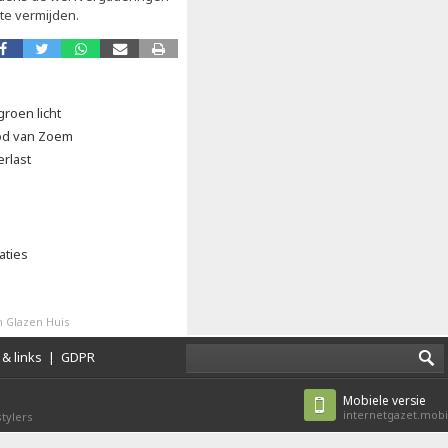
te vermijden.
groen licht
od van Zoem
erlast
aties
 Glazen Huis
& links
|
GDPR
Mobiele versie
internetgazet.mobi
tylers