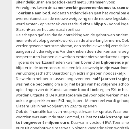
uiteindelijk unaniem goedgekeurd met 30 stemmen voor.
Vervolgens kwam de
samenwerkingsovereenkomst tussen st
Toerisme aan bod
. Volgens Vanderkrieken gaat het vooral om e
overeenkomst aan de nieuwe wetgeving en de nieuwe legislatuu
werd echter - op verzoek van raadslid
Rita Phlippo
- vooral ing
GlazenHuis en het toeristisch onthaal.
De schepen gaf aan dat de optrekking van de gebouwen ondertu
momenteel volop gewerkt wordt aan de afwerking binnenin. Ook 
verder gewerkt met stampbeton, een techniek waarbij verschill
aangebracht die volgens Vanderkrieken doen denken aan vroeg
temperaturen kunnen die werken echter niet voortdurend uitge
Tijdens de werkzaamheden kwamen bovendien
bijkomende p
blijkt er in de torenconstructie een lek aanwezig te zijn waardoor
verluchtingsschacht. Daardoor zijn extra ingrepen noodzakelijk.
De werken hebben intussen ongeveer een
half jaar vertragin
was het de bedoeling om al bij het begin van het volgende school
opleidingen van de Kunstacademie Noord-Limburg en PXL in het
worden uitgesteld. De Kunstacademie zal voorlopig werken met e
ook de gesprekken met PXL nog lopen. Momenteel wordt gehoo
GlazenHuis in het voorjaar van 2027 te openen.
Ook de financiële kant van het project kwam ter sprake. Waar oor
voorzien was vanuit de stad Lommel, zal het
totale kostenplaat
tot ongeveer 6 miljoen euro
. Daarvan investeert EVA Toerisme
euro uit opgebouwde reserves. Volgens Vanderkrieken wordt ti