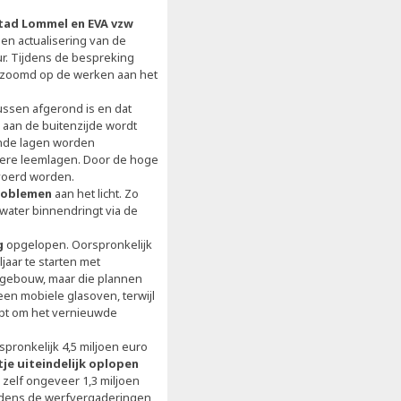
ad Lommel en EVA vzw
en actualisering van de
r. Tijdens de bespreking
ezoomd op de werken aan het
ssen afgerond is en dat
aan de buitenzijde wordt
ende lagen worden
ere leemlagen. Door de hoge
voerd worden.
roblemen
aan het licht. Zo
 water binnendringt via de
g
opgelopen. Oorspronkelijk
jaar te starten met
 gebouw, maar die plannen
en mobiele glasoven, terwijl
pt om het vernieuwde
spronkelijk 4,5 miljoen euro
je uiteindelijk oplopen
 zelf ongeveer 1,3 miljoen
jdens de werfvergaderingen