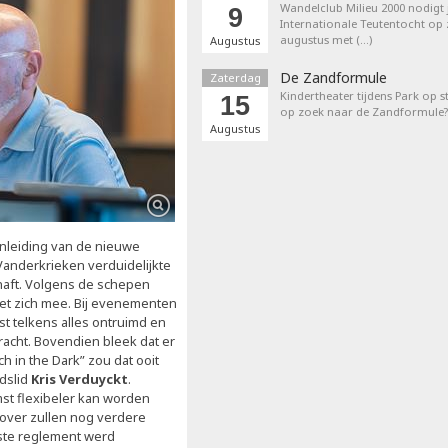
Wandelclub Milieu 2000 nodigt j
9
Internationale Teutentocht op
augustus met (…)
Augustus
De Zandformule
Zaterdag
Kindertheater tijdens Park op st
15
op zoek naar de Zandformule?
Augustus
aanleiding van de nieuwe
Vanderkrieken verduidelijkte
haft. Volgens de schepen
met zich mee. Bij evenementen
t telkens alles ontruimd en
racht. Bovendien bleek dat er
ch in the Dark” zou dat ooit
adslid
Kris Verduyckt
.
st flexibeler kan worden
over zullen nog verdere
ste reglement werd