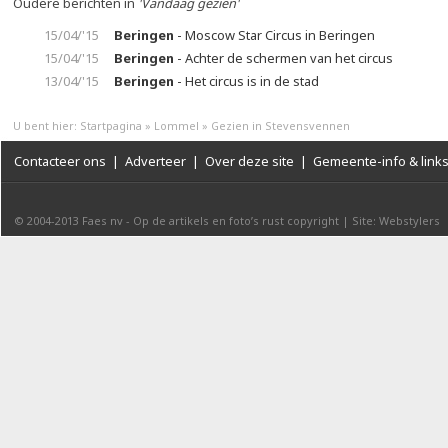
Oudere berichten in
'Vandaag gezien'
15/04/'15
Beringen
- Moscow Star Circus in Beringen
15/04/'15
Beringen
- Achter de schermen van het circus
13/04/'15
Beringen
- Het circus is in de stad
U bent hier:
Startpagina
»
Lommel
»
Gezien in Stevensvennen
Contacteer ons
|
Adverteer
|
Over deze site
|
Gemeente-info & link
© 2004-2013
Faes nv
-
Op de artikels en foto’s rust copyright
|
Site: Webstylers