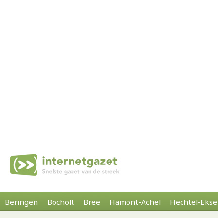
Beringen
Bocholt
Bree
Hamont-Achel
Hechtel-Ekse