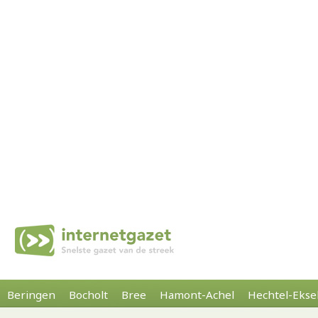
Beringen
Bocholt
Bree
Hamont-Achel
Hechtel-Ekse