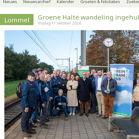
Nieuws
Nieuwsarchief
Kalender
Groeten & felicitaties
Zoeker
Groene Halte wandeling ingehu
Lommel
Vrijdag 11 oktober 2024