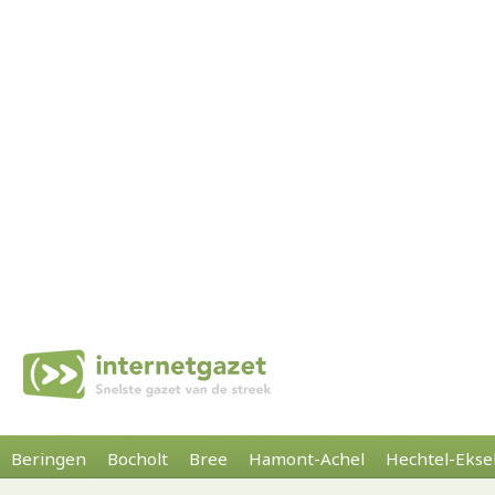
Beringen
Bocholt
Bree
Hamont-Achel
Hechtel-Ekse