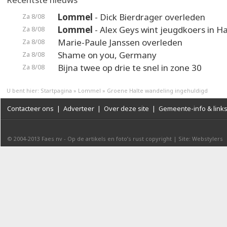
Lommel
- Dick Bierdrager overleden
Za 8/08
Lommel
- Alex Geys wint jeugdkoers in 
Za 8/08
Marie-Paule Janssen overleden
Za 8/08
Shame on you, Germany
Za 8/08
Bijna twee op drie te snel in zone 30
Za 8/08
U bent hier:
Startpagina
»
Lommel
»
Groene Halte wandeling ingehuldigd
Contacteer ons
|
Adverteer
|
Over deze site
|
Gemeente-info & link
© 2004-2013
Faes nv
-
Op de artikels en foto’s rust copyright
|
Site: Webstylers