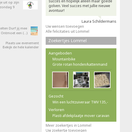
succes en hopelijk alleen maar goede
e uit op zijn
golven. Veel succes met jullie nieuwe
 zondag 9
avontuur!
Laura Schildermans
Uw wensen toevoegen
elten Durf jij mee
Alle felicitaties uit Lommel
 Ontmoet een (…)
Zoekertjes Lommel
Plaats uw evenement
Bekijk de hele kalender
Aangeboden
Mountainbike
Grote rotan honden/kattenmand
Gezocht
Win een luchtzuiveraar TWV 135,-
Verloren
Plasti afdekplaatje mover caravan
Meer zoekertjes in Lommel
Uw zoekertje toevoegen