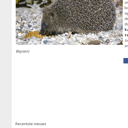
o
b
o
d
d
k
t
zi
s
Beysen)
Recentste nieuws