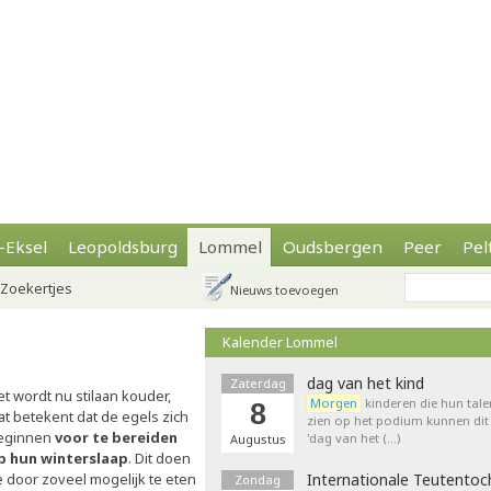
-Eksel
Leopoldsburg
Lommel
Oudsbergen
Peer
Pel
Zoekertjes
Nieuws toevoegen
Kalender Lommel
dag van het kind
Zaterdag
t wordt nu stilaan kouder,
Morgen
kinderen die hun tale
8
at betekent dat de egels zich
zien op het podium kunnen dit 
eginnen
voor te bereiden
'dag van het (…)
Augustus
p hun winterslaap
. Dit doen
e door zoveel mogelijk te eten
Internationale Teutentoc
Zondag