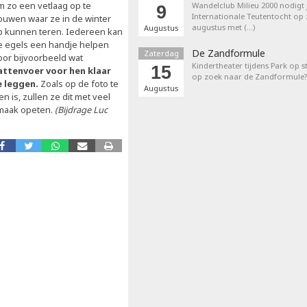
m zo een vetlaag op te
Wandelclub Milieu 2000 nodigt j
9
Internationale Teutentocht op
ouwen waar ze in de winter
augustus met (…)
Augustus
p kunnen teren. Iedereen kan
e egels een handje helpen
De Zandformule
Zaterdag
oor bijvoorbeeld wat
Kindertheater tijdens Park op st
15
attenvoer voor hen klaar
op zoek naar de Zandformule?
e leggen.
Zoals op de foto te
Augustus
en is, zullen ze dit met veel
maak opeten.
(Bijdrage Luc