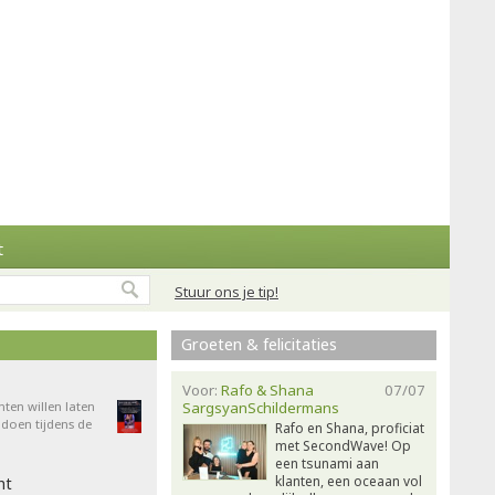
t
Stuur ons je tip!
Groeten & felicitaties
Voor:
Rafo & Shana
07/07
nten willen laten
SargsyanSchildermans
doen tijdens de
Rafo en Shana, proficiat
met SecondWave! Op
een tsunami aan
klanten, een oceaan vol
ht