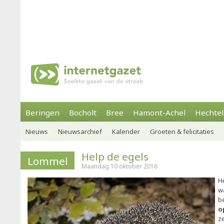
Beringen
Bocholt
Bree
Hamont-Achel
Hechtel
Nieuws
Nieuwsarchief
Kalender
Groeten & felicitaties
Help de egels
Lommel
Maandag 10 oktober 2016
He
w
b
o
z