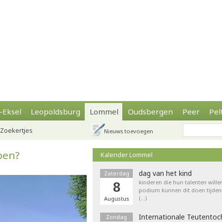
-Eksel
Leopoldsburg
Lommel
Oudsbergen
Peer
Pel
Zoekertjes
Nieuws toevoegen
pen?
Kalender Lommel
dag van het kind
Zaterdag
kinderen die hun talenten wille
8
podium kunnen dit doen tijdens
(…)
Augustus
Internationale Teutentoc
Zondag