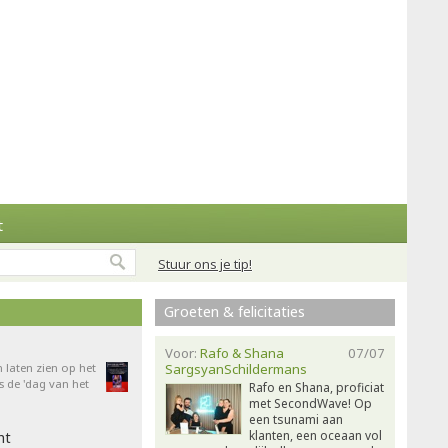
t
Stuur ons je tip!
Groeten & felicitaties
Voor:
Rafo & Shana
07/07
n laten zien op het
SargsyanSchildermans
 de 'dag van het
Rafo en Shana, proficiat
met SecondWave! Op
een tsunami aan
klanten, een oceaan vol
ht