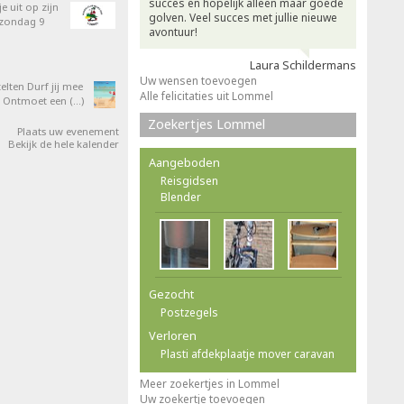
succes en hopelijk alleen maar goede
e uit op zijn
golven. Veel succes met jullie nieuwe
 zondag 9
avontuur!
Laura Schildermans
Uw wensen toevoegen
elten Durf jij mee
Alle felicitaties uit Lommel
 Ontmoet een (…)
Zoekertjes Lommel
Plaats uw evenement
Bekijk de hele kalender
Aangeboden
Reisgidsen
Blender
Gezocht
Postzegels
Verloren
Plasti afdekplaatje mover caravan
Meer zoekertjes in Lommel
Uw zoekertje toevoegen