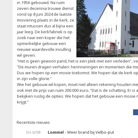
in 1956 gebouwd. Na ruim
zeven decennia trouwe dienst
vond op 8 juni 2024 de laatste
misviering plaats in de kerk, ze
staat intussen dus al bijna een
jaar leeg. De kerkfabriek is op
zoek naar een koper die het
opmerkelijke gebouw een
nieuwe waardevolle invulling
wil geven.
"Het is geen gewoon pand, het is een plek met een verleden", ve
"De muren dragen verhalen: herinneringen en momenten die me
Dus we hopen op een mooie toekomst. We hopen dat de kerk op
in zijn volle glorie."
Wie het gebouw wil kopen, moet niet alleen rekening houden m
ook met de prijs van ruim 200.000 euro. “Dat is de schatting. Er is
bekijken rustig de opties. We hopen dat het gebouw een mooie m
krijgt.”
Recentste nieuws
Do 6/08
Lommel
- Weer brand bij Velbo-put