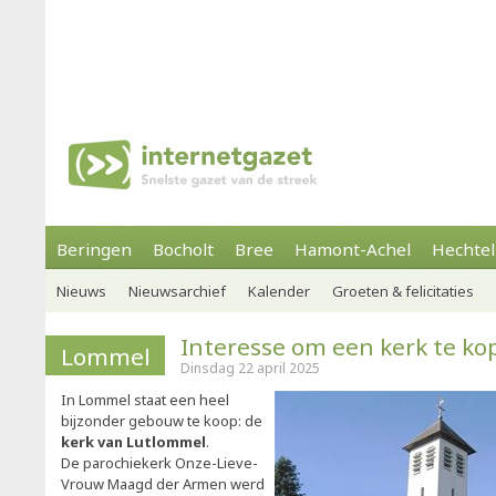
Beringen
Bocholt
Bree
Hamont-Achel
Hechtel
Nieuws
Nieuwsarchief
Kalender
Groeten & felicitaties
Interesse om een kerk te ko
Lommel
Dinsdag 22 april 2025
In Lommel staat een heel
bijzonder gebouw te koop: de
kerk van Lutlommel
.
De parochiekerk Onze-Lieve-
Vrouw Maagd der Armen werd