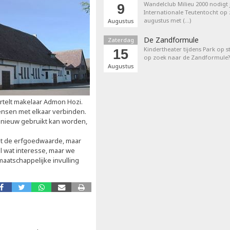
Wandelclub Milieu 2000 nodigt j
9
Internationale Teutentocht op
augustus met (…)
Augustus
De Zandformule
Zaterdag
Kindertheater tijdens Park op st
15
op zoek naar de Zandformule?
Augustus
rtelt makelaar Admon Hozi.
nsen met elkaar verbinden.
nieuw gebruikt kan worden,
et de erfgoedwaarde, maar
 al wat interesse, maar we
aatschappelijke invulling